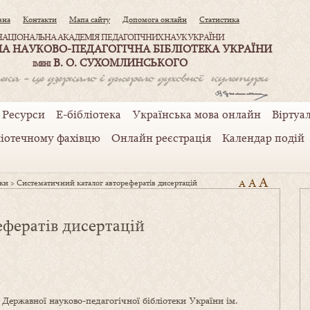
вна
Контакти
Мапа сайту
Допомога онлайн
Статистика
НАЦІОНАЛЬНА АКАДЕМІЯ ПЕДАГОГІЧНИХ НАУК УКРАЇНИ
А НАУКОВО-ПЕДАГОГІЧНА БІБЛІОТЕКА УКРАЇНИ
В. О. СУХОМЛИНСЬКОГО
ІМЕНІ
Ресурси
Е-бібліотека
Українська мова онлайн
Віртуал
ліотечному фахівцю
Онлайн реєстрація
Календар подій
A
A
еки
>
Систематичний каталог авторефератів дисертацій
A
фератів дисертацій
 Державної науково-педагогічної бібліотеки України ім.