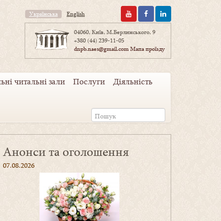
Українська
English
04060, Київ, М.Берлинського, 9
+380 (44) 239-11-05
dnpb.naes@gmail.com
Мапа проїзду
ьні читальні зали
Послуги
Діяльність
Анонси та оголошення
07.08.2026