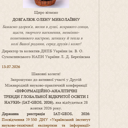
Щиро вітаємо
ДОВГАЛЮК ОЛЕНУ МИКОЛАЇВНУ
Бажаємо здоров’я, весни в душі, яскравого сонця,
щастя, творчого натхнення, незмінно-
позитивнвого настрою, затишку
й
тепла в
колі
В
ашої
родини
,
серед друзів і колег!
Директор та колектив ДНПБ України ім. В. О.
Сухомлинського НАПН України Л. Д. Березівська
13.07.2026
Шановні колеги!
Запрошуємо до активної участі у Другій
Міжнародній науково-практичній конференції
«
ІНФОРМАЦІЙНО-АНАЛІТИЧНІ
ТРЕНДИ
ГЛОБАЛЬНОЇ ВІДКРИТОЇ ОСВІТИ І
НАУКИ
» (IAT-GEOS, 2026),
яка відбудеться 28
жовтня 2026 року.
Державна реєстрація IAT-GEOS, 2026
:
Посвідчення №550 ДНУ «Український інститут
науково-технічної експертизи та інформації»