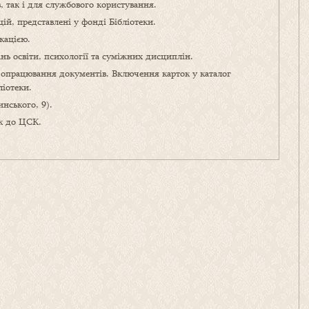
так і для службового ко­ристу­вання.
цій, представлені у фонді Бібліотеки.
кацією.
ань освіти, психології та суміжних дисциплін.
о опрацювання документів. Включення карток у каталог
ліотеки.
инського, 9).
к до ЦСК.