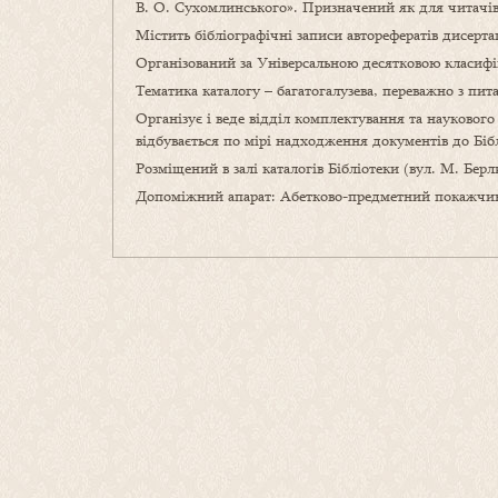
В. О. Сухомлинського». Призначений як для читачів, 
Містить бібліографічні записи авторефератів дисерта
Організований за Універсальною десятковою класифі
Тематика каталогу – багатогалузева, переважно з пит
Організує і веде відділ комплектування та науковог
відбувається по мірі надходження документів до Біб
Розміщений в залі каталогів Бібліотеки (вул. М. Берл
Допоміжний апарат: Абетково-предметний покажчи