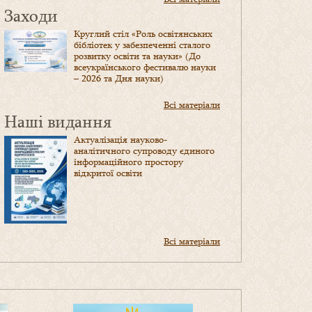
Заходи
Круглий стіл «Роль освітянських
бібліотек у забезпеченні сталого
розвитку освіти та науки» (До
всеукраїнського фестивалю науки
– 2026 та Дня науки)
Всі матеріали
Наші видання
Актуалізація науково-
аналітичного супроводу єдиного
інформаційного простору
відкритої освіти
Всі матеріали