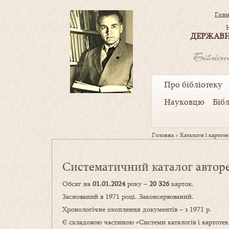
Голо
ДЕРЖАВН
Про бібліотеку
Науковцю
Біб
Головна
>
Каталоги і картот
Систематичний каталог авторе
Обсяг на
01.01.2024
року –
20 326
карток.
Заснований в 1971 році. Законсервований.
Хронологічне охоплення документів – з 1971 р.
Є складовою частиною «Системи каталогів і кар­тотек