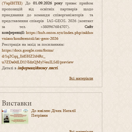
(УкрІНТЕІ)
До
01.09.2026 року
триває прийом
пропозицій від освітніх партнерів щодо
приєднання до команди співорганізаторів та
представлення спікерів IAS-GEOS, 2026 (контакт
за тел. +380967684707).
Сайт
конференції:
https://hub.ontos.xyz/index.php/zakhody-
vniaso/konferentsii/iat-geos-2026
Реєстрація на захід за посиланням:
https://docs.google.com/forms/
d/1q2Cqq_IidSHZ2d4Rc_
u7ZDa0dLD1NIdzQMyNeuILSdI/
preview
Деталі в
інформаційному листі
.
Всі матеріали
Виставки
До ювілею Дічек Наталії
Петрівни
Всі матеріали