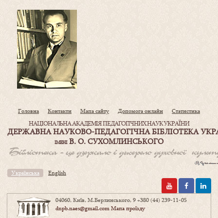
Головна
Контакти
Мапа сайту
Допомога онлайн
Статистика
НАЦІОНАЛЬНА АКАДЕМІЯ ПЕДАГОГІЧНИХ НАУК УКРАЇНИ
ДЕРЖАВНА НАУКОВО-ПЕДАГОГІЧНА БІБЛІОТЕКА УКР
В. О. СУХОМЛИНСЬКОГО
ІМЕНІ
Українська
English
04060, Київ, М.Берлинського, 9
+380 (44) 239-11-05
dnpb.naes@gmail.com
Мапа проїзду