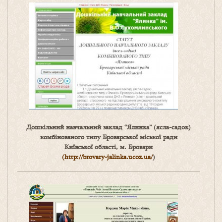
Дошкільний навчальний заклад “Ялинка” (ясла-садок)
комбінованого типу Броварської міської ради
Київської області, м. Бровари
(http://brovary-jalinka.ucoz.ua/
)