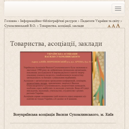
Toggle
naviga
Головна
>
Інформаційно-бібліографічні ресурси
>
Педагоги України та світу
>
A
A
Сухомлинський В.О.
>
Товариства, асоціації, заклади
A
Товариства, асоціації, заклади
Всеукраїнська асоціація Василя Сухомлинського, м. Київ