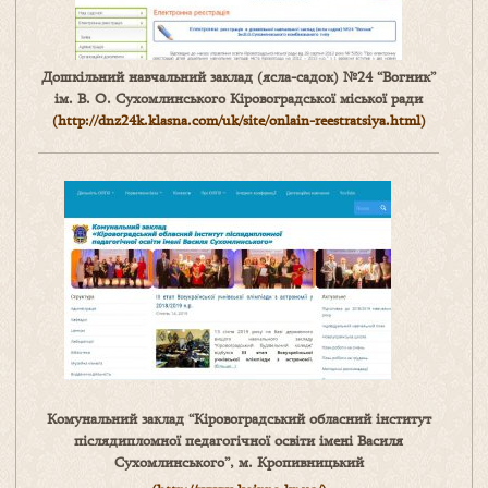
Дошкільний навчальний заклад (ясла-садок) №24 “Вогник”
ім. В. О. Сухомлинського Кіровоградської міської ради
(
http://dnz24k.klasna.com/uk/site/onlain-reestratsiya.html)
Комунальний заклад “Кіровоградський обласний інститут
післядипломної педагогічної освіти імені Василя
Сухомлинського”, м. Кропивницький