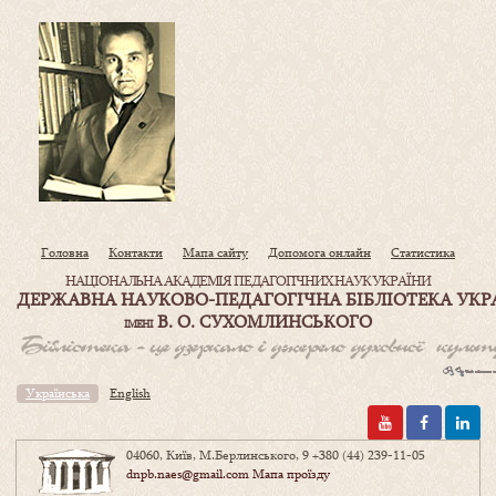
Головна
Контакти
Мапа сайту
Допомога онлайн
Статистика
НАЦІОНАЛЬНА АКАДЕМІЯ ПЕДАГОГІЧНИХ НАУК УКРАЇНИ
ДЕРЖАВНА НАУКОВО-ПЕДАГОГІЧНА БІБЛІОТЕКА УКР
В. О. СУХОМЛИНСЬКОГО
ІМЕНІ
Українська
English
04060, Київ, М.Берлинського, 9
+380 (44) 239-11-05
dnpb.naes@gmail.com
Мапа проїзду