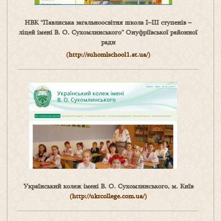
НВК “Павлиська загальноосвітня школа І–ІІІ ступенів –
ліцей імені В. О. Сухомлинського” Онуфріївської районної
ради
(http://suhomlschool1.at.ua/)
Український колеж імені В. О. Сухомлинського, м. Київ
(
http://ukrcollege.com.ua/
)