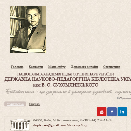
Головна
Контакти
Мапа сайту
Допомога онлайн
Статистика
НАЦІОНАЛЬНА АКАДЕМІЯ ПЕДАГОГІЧНИХ НАУК УКРАЇНИ
ДЕРЖАВНА НАУКОВО-ПЕДАГОГІЧНА БІБЛІОТЕКА УКР
В. О. СУХОМЛИНСЬКОГО
ІМЕНІ
Українська
English
04060, Київ, М.Берлинського, 9
+380 (44) 239-11-05
dnpb.naes@gmail.com
Мапа проїзду