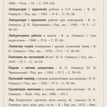
1986. – Розд. – 10. – С. 229–242.
Лабораторні і практичні
роботи в 5–8 класах / В. О.
Онищук // Рад. шк. – 1961. – № 8. – С. 31–36.
Лабораторні і практичні
роботи при повторенні / В. О.
Онищук, Д. Н. Мартиненко // Рад. шк. – 1965. – № 5. – С.
38–43.
Лабораторные работы
в школе / В. А. Онищук // Сов.
педагогика. – 1969. – № 8. – С. 37–46.
Ленінська теорія
пізнавання і процес засвоєння знань / В.
О. Онищук // Рад. шк. – 1970. – № 5. – С. 48–58.
Навчання як системний
об’єкт / В. О. Онищук // Рад. шк. –
1978. – № 7. – С. 14–23.
Нарада з питань дидактики
/ В. О. Онищук, М. В.
Черпінський // Рад. шк. – 1961. – № 2. – С. 93–95.
Науковий семінар
з питань дидактичних досліджень / В. О.
Онищук // Рад. шк. – 1962. – № 3. – С. 95–96.
Організація навчання
в умовах кабінетної системи / В. О.
Онищук. – Київ : Рад. шк., 1980. – 101 с.
Ред
.
Педагогіка : республ. наук.-метод. зб. / редкол.: В. О.
Онищук (заст. відп. ред.) та ін. – К. : Рад. шк., 1973. – Вип.