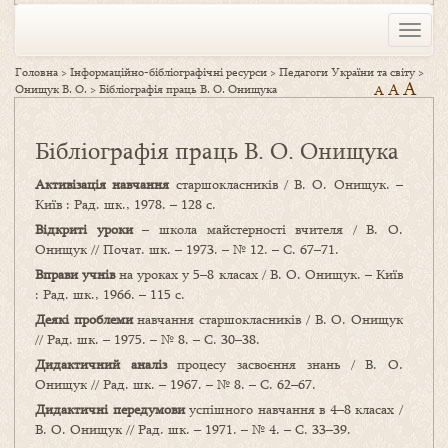
Toggle
naviga
Головна
>
Інформаційно-бібліографічні ресурси
>
Педагоги України та світу
>
A
A
Онищук В. О.
>
Бібліографія праць В. О. Онищука
A
Бібліографія праць В. О. Онищука
Активізація навчання
старшокласників / В. О. Онищук. –
Київ : Рад. шк., 1978. – 128 с.
Відкриті уроки
– школа майстерності вчителя / В. О.
Онищук // Почат. шк. – 1973. – № 12. – С. 67–71.
Вправи учнів
на уроках у 5–8 класах / В. О. Онищук. – Київ
: Рад. шк., 1966. – 115 с.
Деякі проблеми
навчання старшокласників / В. О. Онищук
// Рад. шк. – 1975. – № 8. – С. 30–38.
Дидактичний аналіз
процесу засвоєння знань / В. О.
Онищук // Рад. шк. – 1967. – № 8. – С. 62–67.
Дидактичні передумови
успішного навчання в 4–8 класах /
В. О. Онищук // Рад. шк. – 1971. – № 4. – С. 33–39.