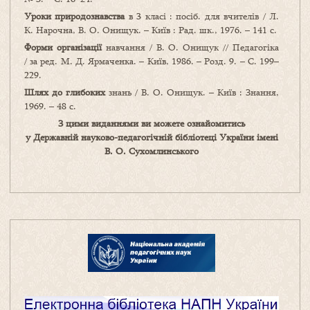
Уроки природознавства
в 3 класі : посіб. для вчителів / Л.
К. Нарочна, В. О. Онищук. – Київ : Рад. шк., 1976. – 141 с.
Форми організації
навчання / В. О. Онищук // Педагогіка
/ за ред. М. Д. Ярмаченка. – Київ, 1986. – Розд. 9. – С. 199–
229.
Шлях до глибоких
знань / В. О. Онищук. – Київ : Знання,
1969. – 48 с.
З цими виданнями ви можете ознайомитись
у Державній науково-педагогічній бібліотеці України імені
В. О. Сухомлинського