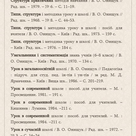
Структура практичних
методів навчання / В. О. Онищук //
Рад. шк. – 1979. – № 6. – С. 11–19.
Типи, структура
і методика уроку в школі / В. О. Онищук //
Рад. шк. – 1968. – № 8. – С. 44–53.
Типи, структура
і методика уроку в школі : посіб. для
вчителя / В. О. Онищук. – Київ : Рад. шк., 1973. – 159 с.
Типи, структура
і методика уроку в школі / В. О. Онищук.
– Київ : Рад. шк., – 1976. – 184 с.
Узагальнення і систематизація
знань учнів (6–8 класи) / В.
О. Онищук. – Київ : Рад. шк., 1970. – 134 с.
Урок в загальноосвітній
школі / В. О. Онищук // Педагогіка
: підруч. для студ. пед. ін-тів і ун-тів / за ред. М. Д.
Ярмаченка. – Київ : Вища шк., 1986. – С. 201–219.
Урок в современной
школе : пособ. для учителя. – М. :
Просвещение, 1981. – 191 с.
Урок в современной
школе : пособ. для учителей. –
Кишинев : Лумина, 1984. –211 с.
Урок в современной
школе : пособ. для учителей. – М. :
Просвещение, 1984. –211 с.
Урок в сучасній
школі / В. О. Онищук // Рад. шк. – 1972. –
№ 3. – С. 16–24.