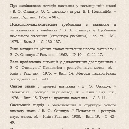
Про поліпшення
методів навчання у восьмирічній школі
/ В. О. Онищук, О. С. Татенко ; за ред. В. І. Помагайби. –
Київ : Рад. шк., 1962. – 98 с.
Психолого-дидактические
требования к заданиям и
упражнениям в учебнике / В. А. Онищук // Проблемы
школьного учебника (структура учебника) : сб. ст. – М.,
1975. – Вып. 3. – С. 130–137.
Різні методи
на різних етапах вивчення нового матеріалу /
В. О. Онищук // Рад. шк. – 1962. – № 10. – С. 11–17.
Роль проблемних
ситуацій у дидактичних дослідженнях /
В. О. Онищук // Педагогіка : республ. наук.-метод. зб. –
Київ : Рад. шк., 1975. – Вип. 14. Методи педагогічних
досліджень. – С. 3–11.
Синтез знань
у процесі навчання / В. О. Онищук //
Педагогіка : республ. наук.-метод. зб. – Київ : Рад. шк.,
1976. – Вип. 15. Теорія і практика навчання. – С. 3–11.
Системний підхід
і моделювання в структурі усного
викладу знань / В. О. Онищук // Педагогіка : республ.
наук.-метод. зб. – Київ : Рад. шк., 1980. – Вип. 19. – С. 42–
49.