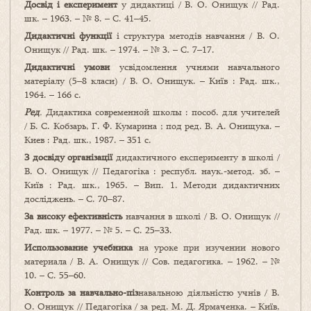
Досвід і експеримент
у дидактиці / В. О. Онищук // Рад.
шк. – 1963. – № 8. – С. 41–45.
Дидактичні функції
і структура методів навчання / В. О.
Онищук // Рад. шк. – 1974. – № 3. – С. 7–17.
Дидактичні умови
усвідомлення учнями навчального
матеріалу (5–8 класи) / В. О. Онищук. – Київ : Рад. шк.,
1964. – 166 с.
Ред
.
Дидактика современной школы : пособ. для учителей
/ Б. С. Кобзарь, Г. Ф. Кумарина ; под ред. В. А. Онищука. –
Киев : Рад. шк., 1987. – 351 с.
З досвіду організації
дидактичного експерименту в школі /
В. О. Онищук // Педагогіка : республ. наук.-метод. зб. –
Київ : Рад. шк., 1965. – Вип. 1. Методи дидактичних
досліджень. – С. 70–87.
За високу ефективність
навчання в школі / В. О. Онищук //
Рад. шк. – 1977. – № 5. – С. 25–33.
Использование учебника
на уроке при изучении нового
материала / В. А. Онищук // Сов. педагогика. – 1962. – №
10. – С. 55–60.
Контроль за навчально-піз
навальною діяльністю учнів / В.
О. Онищук // Педагогіка / за ред. М. Д. Ярмаченка. – Київ,