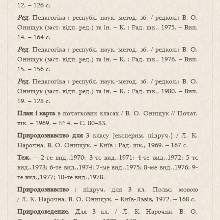
12. – 126 с.
Ред
.
Педагогіка : республ. наук.-метод. зб. / редкол.: В. О.
Онищук (заст. відп. ред.) та ін. – К. : Рад. шк., 1975. – Вип.
14. – 164 с.
Ред
.
Педагогіка : республ. наук.-метод. зб. / редкол.: В. О.
Онищук (заст. відп. ред.) та ін. – К. : Рад. шк., 1976. – Вип.
15. – 156 с.
Ред.
Педагогіка : республ. наук.-метод. зб. / редкол.: В. О.
Онищук (заст. відп. ред.) та ін. – К. : Рад. шк., 1980. – Вип.
19. – 128 с.
План і карта
в початкових класах / В. О. Онищук // Почат.
шк. – 1969. – № 4. – С. 80–83.
Природознавство для
3 класу [експерим. підруч.] / Л. К.
Нарочна, В. О. Онищук. – Київ : Рад. шк., 1969. – 167 с.
Теж.
– 2-ге вид.,1970; 3-тє вид.,1971; 4-те вид.,1972; 5-тє
вид.,1973; 6-те вид.,1974; 7-ме вид.,1975; 8-ме вид.,1976; 9-
те вид.,1977; 10-те вид.,1978.
Природознавство
: підруч. для 3 кл. Польс. мовою
/ Л. К. Нарочна, В. О. Онищук. – Київ-Львів, 1972. – 168 с.
Природоведение.
Для 3 кл. / Л. К. Нарочна, В. О.