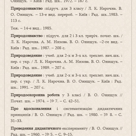
Онищук. – Київ : Рад. шк., 1972. – 167 с.
Природознавство
:підруч. для 3 класу / Л. К. Нарочна, В.
О. Онищук. – 13-е вид. перероб. – Київ : Рад. шк.,1983. –
113 с.
Теж. – 14-е вид., 1985.
Природознавство
: підруч. для 2 і 3 кл. триріч. почат. шк. /
Л. К. Нарочна, А. М. Низова, В. О. Онищук. –2-ге вид. –
Київ : Рад. шк., 1987. – 208 с.
Природоведение
: учеб. для 2-х и 3-х кл. трехлет. нач.шк. :
пер. с укр. / Л. К. Нарочна, А. М. Низова, В. О. Онищук. –
Київ : Рад. шк., 1989. – 207 с.
Природоведение
: учеб. для 2-х и 3-х кл. трехлет. нач.шк. :
пер. с укр. / Л. К. Нарочна, В. О. Онищук. – Київ : Рад.
шк., 1991. – 207 с.
Природоохоронна робота
у 3 класі / В. О. Онищук //
Почат. шк. – 1974. – № 7. – С. 42–51.
Про вдосконалення
і систематизацію дидактичних
принципів / В. О. Онищук // Рад. шк. – 1980. – № 8. – С.
31–33.
Проведення дидактичного
експерименту / В. О. Онищук //
Рад. шк. – 1960. – № 5. – С. 9–15.