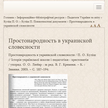
Toggle
naviga
Головна
>
Інформаційно-бібліографічні ресурси
>
Педагоги України та світу
>
Куліш П. О.
>
Куліш П. Повнотекстові документи
>
Простонародность в
A
A
украинской словесности
A
Простонародность в украинской
словесности
Простонародность в украинской словесности / П. О. Куліш
// Історія української школи і педагогіки : хрестоматія
/ упоряд. О. О. Любар ; за ред. В. Г. Кременя. – К. :
Знання, 2003. – С. 187–194.