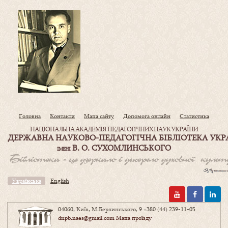
Головна
Контакти
Мапа сайту
Допомога онлайн
Статистика
НАЦІОНАЛЬНА АКАДЕМІЯ ПЕДАГОГІЧНИХ НАУК УКРАЇНИ
ДЕРЖАВНА НАУКОВО-ПЕДАГОГІЧНА БІБЛІОТЕКА УКР
В. О. СУХОМЛИНСЬКОГО
ІМЕНІ
Українська
English
04060, Київ, М.Берлинського, 9
+380 (44) 239-11-05
dnpb.naes@gmail.com
Мапа проїзду