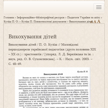
Toggle
naviga
Головна
>
Інформаційно-бібліографічні ресурси
>
Педагоги України та світу
>
A
A
Куліш П. О.
>
Куліш П. Повнотекстові документи
>
Викохування дітей
A
Викохування дітей
Викохування дітей / П. О. Куліш // Маловідомі
першоджерела української педагогіки (друга половина ХІХ
– ХХ ст.) : хрестоматія / [упоряд. Л. Д. Березівська та ін. ;
наук. ред. О. В. Сухомлинська]. – К. : Наук. світ, 2003. –
С. 48–49.