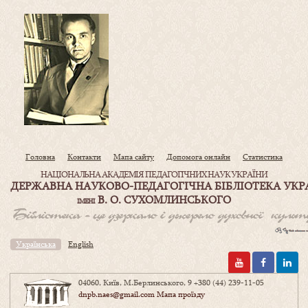
Головна
Контакти
Мапа сайту
Допомога онлайн
Статистика
НАЦІОНАЛЬНА АКАДЕМІЯ ПЕДАГОГІЧНИХ НАУК УКРАЇНИ
ДЕРЖАВНА НАУКОВО-ПЕДАГОГІЧНА БІБЛІОТЕКА УКР
В. О. СУХОМЛИНСЬКОГО
ІМЕНІ
Українська
English
04060, Київ, М.Берлинського, 9
+380 (44) 239-11-05
dnpb.naes@gmail.com
Мапа проїзду