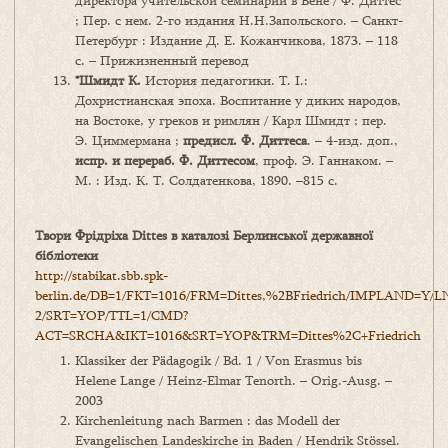
директора учительской семинарии в Вене / Ф. Диттес
; Пер. с нем. 2-го издания Н.Н.Запольского. – Санкт-
Петербург : Издание Д. Е. Кожанчикова, 1873. – 118
с. – Прижизненный перевод
*
Шмидт
К.
История педагогики. Т. I.:
Дохристианская эпоха. Воспитание у диких народов,
на Востоке, у греков и римлян / Карл Шмидт ; пер.
Э. Циммермана ;
предисл. Ф.
Диттеса
. – 4-изд. доп.,
испр. и перераб. Ф.
Диттесом
, проф. Э. Ганнаком. –
М. : Изд. К. Т. Солдатенкова, 1890. –815 с.
Твори Фрідріха Dittes в каталозі Берлинської державної
бібліотеки
http://stabikat.sbb.spk-
berlin.de/DB=1/FKT=1016/FRM=Dittes,%2BFriedrich/IMPLAND=Y/
2/SRT=YOP/TTL=1/CMD?
ACT=SRCHA&IKT=1016&SRT=YOP&TRM=Dittes%2C+Friedrich
Klassiker der Pädagogik / Bd. 1 / Von Erasmus bis
Helene Lange / Heinz-Elmar Tenorth. – Orig.-Ausg. –
2003
Kirchenleitung nach Barmen : das Modell der
Evangelischen Landeskirche in Baden / Hendrik Stössel.