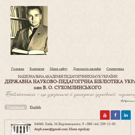
Головна
Контакти
Мапа сайту
Допомога онлайн
Статистика
НАЦІОНАЛЬНА АКАДЕМІЯ ПЕДАГОГІЧНИХ НАУК УКРАЇНИ
ДЕРЖАВНА НАУКОВО-ПЕДАГОГІЧНА БІБЛІОТЕКА УКР
В. О. СУХОМЛИНСЬКОГО
ІМЕНІ
Українська
English
04060, Київ, М.Берлинського, 9
+380 (44) 239-11-05
dnpb.naes@gmail.com
Мапа проїзду