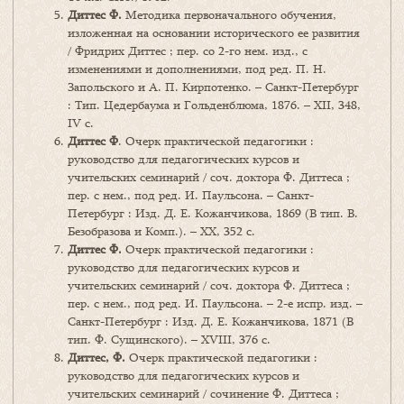
Диттес
Ф
.
Методика первоначального обучения,
изложенная на основании исторического ее развития
/ Фридрих Диттес ; пер. со 2-го нем. изд., с
изменениями и дополнениями, под ред. П. Н.
Запольского и А. П. Кирпотенко. – Санкт-Петербург
: Тип. Цедербаума и Гольденблюма, 1876. – XII, 348,
IV с.
Диттес
Ф
. Очерк практической педагогики :
руководство для педагогических курсов и
учительских семинарий / соч. доктора Ф. Диттеса ;
пер. с нем., под ред. И. Паульсона. – Санкт-
Петербург : Изд. Д. Е. Кожанчикова, 1869 (В тип. В.
Безобразова и Комп.). – ХХ, 352 с.
Диттес
Ф.
Очерк практической педагогики :
руководство для педагогических курсов и
учительских семинарий / соч. доктора Ф. Диттеса ;
пер. с нем., под ред. И. Паульсона. – 2-е испр. изд. –
Санкт-Петербург : Изд. Д. Е. Кожанчикова, 1871 (В
тип. Ф. Сущинского). – XVIII, 376 с.
Диттес, Ф.
Очерк практической педагогики :
руководство для педагогических курсов и
учительских семинарий / сочинение Ф. Диттеса ;