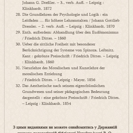
Johann G. Dreßler. – 3., verb. Aufl. – Leipzig :
Klinkhardt, 1872
Die Grundlehren der Psychologie und Logik : ein
Leitfaden … für höhere Lehranstalten / Johann Gottlieb
Dressler. – 2. verb. Aufl. – Leipzig : Klinkhardt, 1870
Enth. außerdem: Abhandlung über den Eudömonismus
/ Friedrich Dittes. – 1860
Ueber die sittliche Freiheit mit besonderer
Berücksichtigung der Systeme von Spinoza, Leibnitz,
Kant : gekrönte Preisschrift / Friedrich Dittes. – Leipzig
: Klinkhardt, 1860
Naturlehre des Moralischen und Kunstlehre der
moralischen Erziehung
/ Friedrich Dittes. – Leipzig : Mayer, 1856
Das Aesthetische nach seinem eigenthümlichen
Grundwesen und seiner pädagogischen Bedeutung
dargestellt : eine gekrönte Preisschrift / Friedrich Dittes.
– Leipzig : Klinkhardt, 1854
З цими виданнями ви можете ознайомитись у Державній