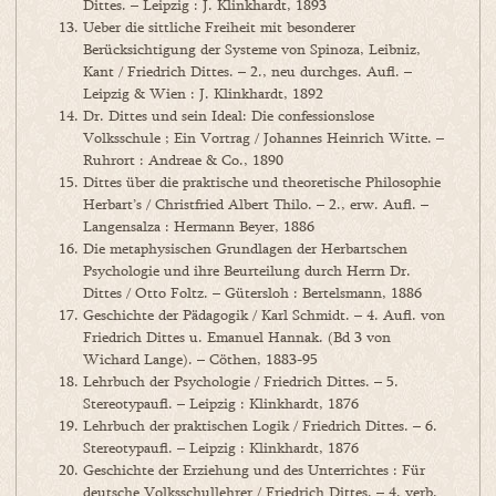
Dittes. – Leipzig : J. Klinkhardt, 1893
Ueber die sittliche Freiheit mit besonderer
Berücksichtigung der Systeme von Spinoza, Leibniz,
Kant / Friedrich Dittes. – 2., neu durchges. Aufl. –
Leipzig & Wien : J. Klinkhardt, 1892
Dr. Dittes und sein Ideal: Die confessionslose
Volksschule ; Ein Vortrag / Johannes Heinrich Witte. –
Ruhrort : Andreae & Co., 1890
Dittes über die praktische und theoretische Philosophie
Herbart’s / Christfried Albert Thilo. – 2., erw. Aufl. –
Langensalza : Hermann Beyer, 1886
Die metaphysischen Grundlagen der Herbartschen
Psychologie und ihre Beurteilung durch Herrn Dr.
Dittes / Otto Foltz. – Gütersloh : Bertelsmann, 1886
Geschichte der Pädagogik / Karl Schmidt. – 4. Aufl. von
Friedrich Dittes u. Emanuel Hannak. (Bd 3 von
Wichard Lange). – Cöthen, 1883-95
Lehrbuch der Psychologie / Friedrich Dittes. – 5.
Stereotypaufl. – Leipzig : Klinkhardt, 1876
Lehrbuch der praktischen Logik / Friedrich Dittes. – 6.
Stereotypaufl. – Leipzig : Klinkhardt, 1876
Geschichte der Erziehung und des Unterrichtes : Für
deutsche Volksschullehrer / Friedrich Dittes. – 4. verb.