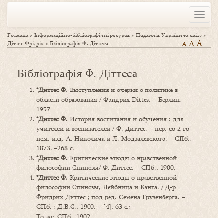
Toggle
naviga
Головна
>
Інформаційно-бібліографічні ресурси
>
Педагоги України та світу
>
A
A
Діттес Фрідріх
>
Бібліографія Ф. Діттеса
A
Бібліографія Ф. Діттеса
*
Диттес
Ф.
Выступления и очерки о политике в
области образования / Фридрих Dittes. – Берлин,
1957
*
Диттес
Ф.
История воспитания и обучения : для
учителей и воспитателей / Ф. Диттес. – пер. со 2-го
нем. изд. А. Николича и Л. Модзалевского. – СПб.,
1873. –268 с.
*
Диттес
Ф.
Критические этюды о нравственной
философии Спинозы/ Ф. Диттес. – СПб., 1900.
*
Диттес
Ф.
Критические этюды о нравственной
философии Спинозы, Лейбница и Канта. / Д-р
Фридрих Диттес ; под ред. Семена Грузенберга. –
СПб. : Д.В.С., 1900. – [4], 63 с.;
То же. СПб., 1902.