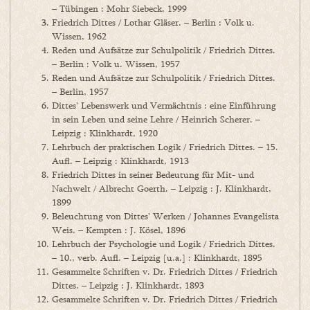
– Tübingen : Mohr Siebeck, 1999
Friedrich Dittes / Lothar Gläser. – Berlin : Volk u.
Wissen, 1962
Reden und Aufsätze zur Schulpolitik / Friedrich Dittes.
– Berlin : Volk u. Wissen, 1957
Reden und Aufsätze zur Schulpolitik / Friedrich Dittes.
– Berlin, 1957
Dittes’ Lebenswerk und Vermächtnis : eine Einführung
in sein Leben und seine Lehre / Heinrich Scherer. –
Leipzig : Klinkhardt, 1920
Lehrbuch der praktischen Logik / Friedrich Dittes. – 15.
Aufl. – Leipzig : Klinkhardt, 1913
Friedrich Dittes in seiner Bedeutung für Mit- und
Nachwelt / Albrecht Goerth. – Leipzig : J. Klinkhardt,
1899
Beleuchtung von Dittes’ Werken / Johannes Evangelista
Weis. – Kempten : J. Kösel, 1896
Lehrbuch der Psychologie und Logik / Friedrich Dittes.
– 10., verb. Aufl. – Leipzig [u.a.] : Klinkhardt, 1895
Gesammelte Schriften v. Dr. Friedrich Dittes / Friedrich
Dittes. – Leipzig : J. Klinkhardt, 1893
Gesammelte Schriften v. Dr. Friedrich Dittes / Friedrich