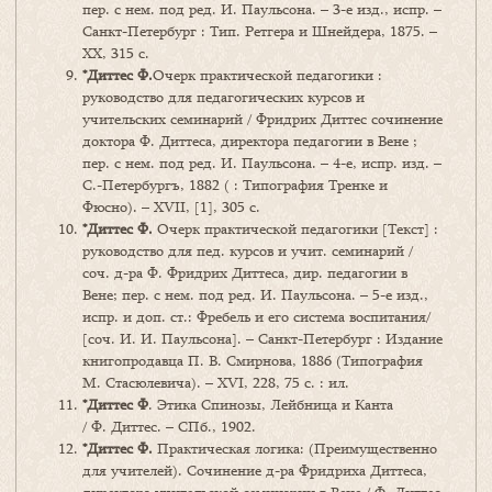
пер. с нем. под ред. И. Паульсона. – 3-е изд., испр. –
Санкт-Петербург : Тип. Ретгера и Шнейдера, 1875. –
ХХ, 315 с.
*
Диттес
Ф.
Очерк практической педагогики :
руководство для педагогических курсов и
учительских семинарий /
Фридрих Диттес сочинение
доктора Ф. Диттеса, директора педагогии в Вене ;
пер. с нем. под ред. И. Паульсона. – 4-е, испр. изд. –
С.-Петербургъ, 1882 ( : Типография Тренке и
Фюсно). – XVII, [1], 305 с.
*
Диттес
Ф
.
Очерк практической педагогики [Текст] :
руководство для пед. курсов и учит. семинарий /
соч. д-ра Ф. Фридрих Диттеса, дир. педагогии в
Вене; пер. с нем. под ред. И. Паульсона. – 5-е изд.,
испр. и доп. ст.: Фребель и его система воспитания/
[соч. И. И. Паульсона]. – Санкт-Петербург : Издание
книгопродавца П. В. Смирнова, 1886 (Типография
М. Стасюлевича). – XVI, 228, 75 с. : ил.
*
Диттес
Ф
. Этика Спинозы, Лейбница и Канта
/ Ф. Диттес. – СПб., 1902.
*
Диттес Ф.
Практическая логика: (Преимущественно
для учителей). Сочинение д-ра Фридриха Диттеса,