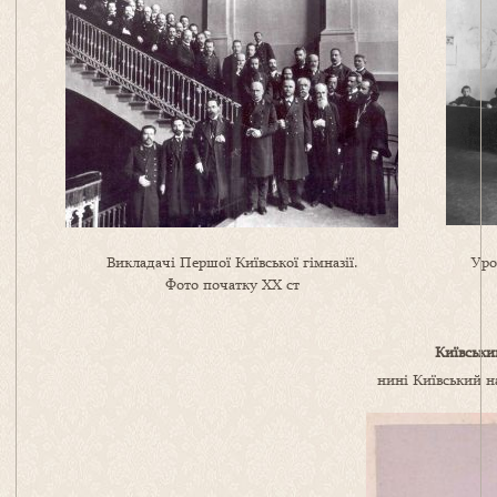
Викладачі Першої Київської гімназії.
Уро
Фото початку ХХ ст
Київськи
нині Київський н