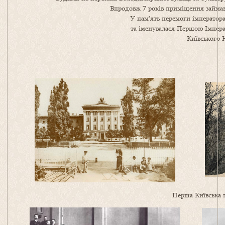
Впродовж 7 років приміщення займав 
У пам’ять перемоги імператор
та іменувалася Першою Імпера
Київського 
Перша Київська г