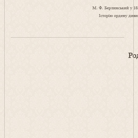
М. Ф. Берлинський у 18
Історію ордену диви
Ро