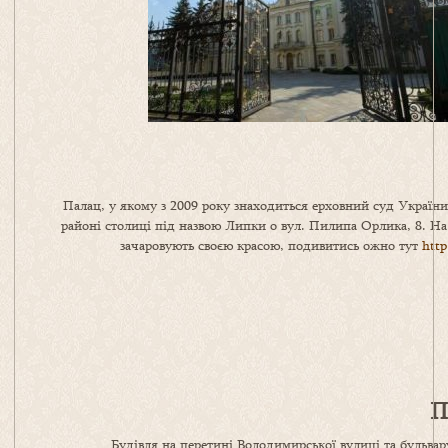
Палац, у якому з 2009 року знаходиться ерховний суд Україн
районі столиці під назвою Липки о вул. Пилипа Орлика, 8. На
зачаровують своєю красою, подивитись ожно тут
http
П
Будівля на перетині Володимирської вулиці та бульвару