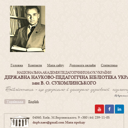
Головна
Контакти
Мапа сайту
Допомога онлайн
Статистика
НАЦІОНАЛЬНА АКАДЕМІЯ ПЕДАГОГІЧНИХ НАУК УКРАЇНИ
ДЕРЖАВНА НАУКОВО-ПЕДАГОГІЧНА БІБЛІОТЕКА УКР
В. О. СУХОМЛИНСЬКОГО
ІМЕНІ
Українська
English
04060, Київ, М.Берлинського, 9
+380 (44) 239-11-05
dnpb.naes@gmail.com
Мапа проїзду