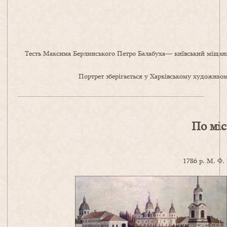
Тесть Максима Берлинського Петро Балабуха— київський міщанин,
Портрет зберігається у Харківському художньому
По міс
1786 р. М. Ф.