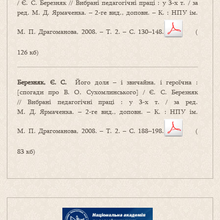
/ Є. С. Березняк // Вибрані педагогічні праці : у 3-х т. / за
ред. М. Д. Ярмаченка. – 2-ге вид., доповн. – К. : НПУ ім.
М. П. Драгоманова, 2008. – Т. 2. – С. 130–148.
(
126 кб)
Березняк, Є. С.
Його доля – і звичайна, і героїчна :
[спогади про В. О. Сухомлинського] / Є. С. Березняк
// Вибрані педагогічні праці : у 3-х т. / за ред.
М. Д. Ярмаченка. – 2-ге вид., доповн. – К. : НПУ ім.
М. П. Драгоманова, 2008. – Т. 2. – С. 188–198.
(
83 кб)