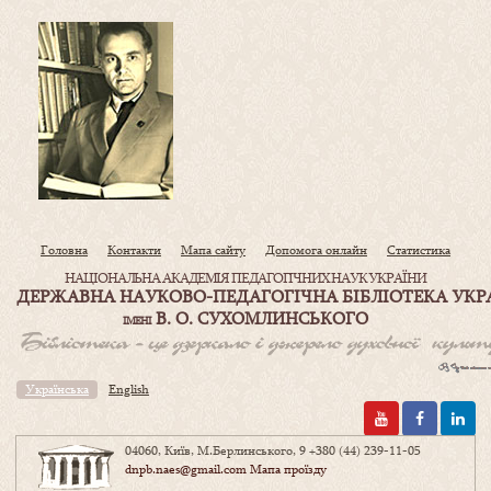
Головна
Контакти
Мапа сайту
Допомога онлайн
Статистика
НАЦІОНАЛЬНА АКАДЕМІЯ ПЕДАГОГІЧНИХ НАУК УКРАЇНИ
ДЕРЖАВНА НАУКОВО-ПЕДАГОГІЧНА БІБЛІОТЕКА УКР
В. О. СУХОМЛИНСЬКОГО
ІМЕНІ
Українська
English
04060, Київ, М.Берлинського, 9
+380 (44) 239-11-05
dnpb.naes@gmail.com
Мапа проїзду