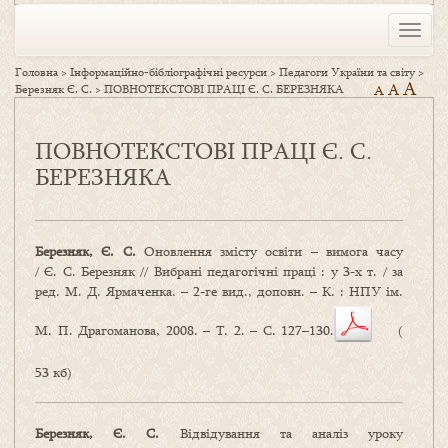
Toggle
naviga
Головна
>
Інформаційно-бібліографічні ресурси
>
Педагоги України та світу
>
A
A
Березняк Є. С.
>
ПОВНОТЕКСТОВІ ПРАЦІ Є. С. БЕРЕЗНЯКА
A
ПОВНОТЕКСТОВІ ПРАЦІ Є. С.
БЕРЕЗНЯКА
Березняк, Є. С.
Оновлення змісту освіти – вимога часу
/ Є. С. Березняк // Вибрані педагогічні праці : у 3-х т. / за
ред. М. Д. Ярмаченка. – 2-ге вид., доповн. – К. : НПУ ім.
М. П. Драгоманова, 2008. – Т. 2. – С. 127–130.
(
53 кб)
Березняк, Є. С.
Відвідування та аналіз уроку