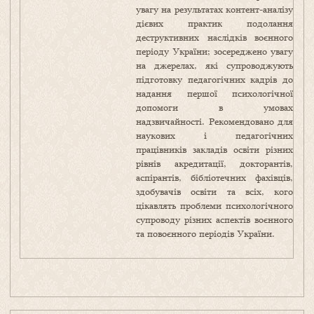
увагу на результатах контент-аналізу
дієвих практик подолання
деструктивних наслідків воєнного
періоду України; зосереджено увагу
на джерелах, які супроводжують
підготовку педагогічних кадрів до
надання першої психологічної
допомоги в умовах
надзвичайності. Рекомендовано для
наукових і педагогічних
працівників закладів освіти різних
рівнів акредитації, докторантів,
аспірантів, бібліотечних фахівців,
здобувачів освіти та всіх, кого
цікавлять проблеми психологічного
супроводу різних аспектів воєнного
та повоєнного періодів України.