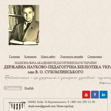
Головна
Контакти
Мапа сайту
Допомога онлайн
Статистика
НАЦІОНАЛЬНА АКАДЕМІЯ ПЕДАГОГІЧНИХ НАУК УКРАЇНИ
ДЕРЖАВНА НАУКОВО-ПЕДАГОГІЧНА БІБЛІОТЕКА УКР
В. О. СУХОМЛИНСЬКОГО
ІМЕНІ
Українська
English
04060, Київ, М.Берлинського, 9
+380 (44) 239-11-05
dnpb.naes@gmail.com
Мапа проїзду