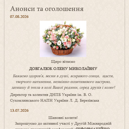
Анонси та оголошення
07.08.2026
Щиро вітаємо
ДОВГАЛЮК ОЛЕНУ МИКОЛАЇВНУ
Бажаємо здоров’я, весни в душі, яскравого сонця, щастя,
творчого натхнення, незмінно-позитивнвого настрою,
затишку
й
тепла в колі
В
ашої
родини
,
серед друзів і колег!
Директор та колектив ДНПБ України ім. В. О.
Сухомлинського НАПН України Л. Д. Березівська
13.07.2026
Шановні колеги!
Запрошуємо до активної участі у Другій Міжнародній