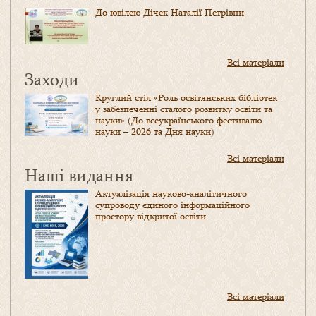
До ювілею Дічек Наталії Петрівни
Всі матеріали
Заходи
Круглий стіл «Роль освітянських бібліотек
у забезпеченні сталого розвитку освіти та
науки» (До всеукраїнського фестивалю
науки – 2026 та Дня науки)
Всі матеріали
Наші видання
Актуалізація науково-аналітичного
супроводу єдиного інформаційного
простору відкритої освіти
Всі матеріали