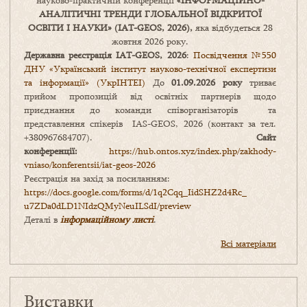
науково-практичній конференції
«
ІНФОРМАЦІЙНО-
АНАЛІТИЧНІ ТРЕНДИ
ГЛОБАЛЬНОЇ ВІДКРИТОЇ
ОСВІТИ І НАУКИ
» (IAT-GEOS, 2026),
яка відбудеться 28
жовтня 2026 року.
Державна реєстрація IAT-GEOS, 2026
:
Посвідчення №550
ДНУ «Український інститут науково-технічної експертизи
та інформації» (УкрІНТЕІ)
До
01.09.2026 року
триває
прийом пропозицій від освітніх партнерів щодо
приєднання до команди співорганізаторів та
представлення спікерів IAS-GEOS, 2026 (контакт за тел.
+380967684707).
Сайт
конференції:
https://hub.ontos.xyz/index.php/zakhody-
vniaso/konferentsii/iat-geos-2026
Реєстрація на захід за посиланням:
https://docs.google.com/forms/
d/1q2Cqq_IidSHZ2d4Rc_
u7ZDa0dLD1NIdzQMyNeuILSdI/
preview
Деталі в
інформаційному листі
.
Всі матеріали
Виставки