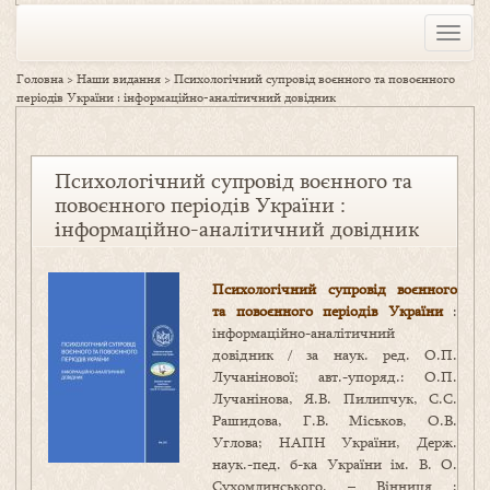
Toggle
naviga
Головна
>
Наши видання
>
Психологічний супровід воєнного та повоєнного
періодів України : інформаційно-аналітичний довідник
Психологічний супровід воєнного та
повоєнного періодів України :
інформаційно-аналітичний довідник
Психологічний супровід воєнного
та повоєнного періодів України
:
інформаційно-аналітичний
довідник / за наук. ред. О.П.
Лучанінової; авт.-упоряд.: О.П.
Лучанінова, Я.В. Пилипчук, С.С.
Рашидова, Г.В. Міськов, О.В.
Углова; НАПН України, Держ.
наук.-пед. б-ка України ім. В. О.
Сухомлинського. – Вінниця :