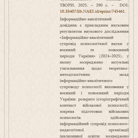
ТВОРИ, 2025. – 290 с. – DOI:
10.33407/lib.
NAES.id/eprint/745461
.
Інформаційно-аналітичний
довідник є прикладним науковим
результатом наукового дослідження
«Інформаційно-аналітичний
супровід психологічної науки у
воєнний та повоєнний
періоди України» (2024–2025), у
якому зосереджено актуальні
узагальнення щодо теоретико-
методологічних засад
інформаційно-аналітичного
супроводу психології виховання у
воєнний і повоєнний періоди
України; розкрито історіографічний
контекст військової психології,
зокрема підготовки військових
психологів; здійснено
інформаційний супровід психолого-
педагогічної організації
інклюзивної освіти; зосереджено