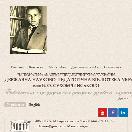
Головна
Контакти
Мапа сайту
Допомога онлайн
Статистика
НАЦІОНАЛЬНА АКАДЕМІЯ ПЕДАГОГІЧНИХ НАУК УКРАЇНИ
ДЕРЖАВНА НАУКОВО-ПЕДАГОГІЧНА БІБЛІОТЕКА УКР
В. О. СУХОМЛИНСЬКОГО
ІМЕНІ
Українська
English
04060, Київ, М.Берлинського, 9
+380 (44) 239-11-05
dnpb.naes@gmail.com
Мапа проїзду