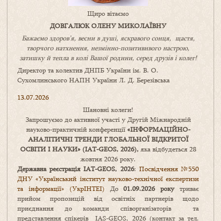
Щиро вітаємо
ДОВГАЛЮК ОЛЕНУ МИКОЛАЇВНУ
Бажаємо здоров’я, весни в душі, яскравого сонця, щастя,
творчого натхнення, незмінно-позитивнвого настрою,
затишку
й
тепла в колі
В
ашої
родини
,
серед друзів і колег!
Директор та колектив ДНПБ України ім. В. О.
Сухомлинського НАПН України Л. Д. Березівська
13.07.2026
Шановні колеги!
Запрошуємо до активної участі у Другій Міжнародній
науково-практичній конференції
«
ІНФОРМАЦІЙНО-
АНАЛІТИЧНІ ТРЕНДИ
ГЛОБАЛЬНОЇ ВІДКРИТОЇ
ОСВІТИ І НАУКИ
» (IAT-GEOS, 2026),
яка відбудеться 28
жовтня 2026 року.
Державна реєстрація IAT-GEOS, 2026
:
Посвідчення №550
ДНУ «Український інститут науково-технічної експертизи
та інформації» (УкрІНТЕІ)
До
01.09.2026 року
триває
прийом пропозицій від освітніх партнерів щодо
приєднання до команди співорганізаторів та
представлення спікерів IAS-GEOS, 2026 (контакт за тел.