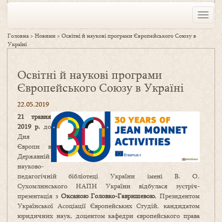
Toggle
naviga
Головна
>
Новини
>
Освітні й наукові програми Європейського Союзу в
Україні
Освітні й наукові програми
Європейського Союзу в Україні
22.05.2019
21 травня
2019 р.
до
Дня
Європи в
Державній
науково-
педагогічній бібліотеці України імені В. О.
Сухомлинського НАПН України відбулася зустріч-
презентація з
Оксаною Головко-Гавришевою
, Президентом
Української Асоціації Європейських Студій, кандидатом
юридичних наук, доцентом кафедри європейського права