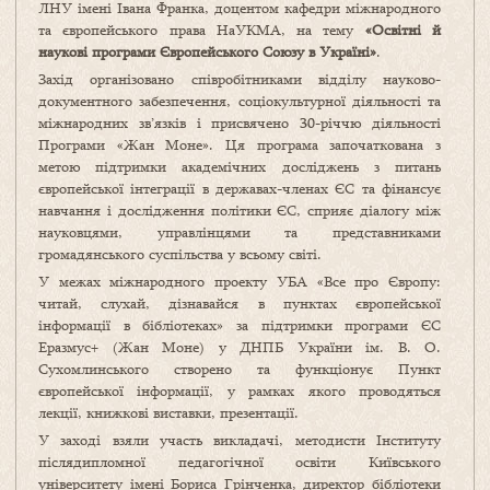
ЛНУ імені Івана Франка, доцентом кафедри міжнародного
та європейського права НаУКМА, на тему
«Освітні й
наукові програми Європейського Союзу в Україні»
.
Захід організовано співробітниками відділу науково-
документного забезпечення, соціокультурної діяльності та
міжнародних зв’язків і присвячено 30-річчю діяльності
Програми «Жан Моне». Ця програма започаткована з
метою підтримки академічних досліджень з питань
європейської інтеграції в державах-членах ЄС та фінансує
навчання і дослідження політики ЄС, сприяє діалогу між
науковцями, управлінцями та представниками
громадянського суспільства у всьому світі.
У межах міжнародного проекту УБА «Все про Європу:
читай, слухай, дізнавайся в пунктах європейської
інформації в бібліотеках» за підтримки програми ЄС
Еразмус+ (Жан Моне) у ДНПБ України ім. В. О.
Сухомлинського створено та функціонує Пункт
європейської інформації, у рамках якого проводяться
лекції, книжкові виставки, презентації.
У заході взяли участь викладачі, методисти Інституту
післядипломної педагогічної освіти Київського
університету імені Бориса Грінченка, директор бібліотеки