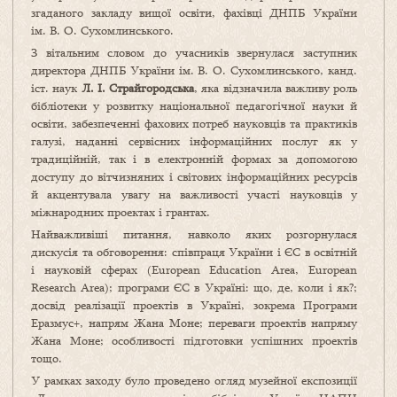
згаданого закладу вищої освіти, фахівці ДНПБ України
ім. В. О. Сухомлинського.
З вітальним словом до учасників звернулася заступник
директора ДНПБ України ім. В. О. Сухомлинського, канд.
іст. наук
Л. І. Страйгородська
, яка відзначила важливу роль
бібліотеки у розвитку національної педагогічної науки й
освіти, забезпеченні фахових потреб науковців та практиків
галузі, наданні сервісних інформаційних послуг як у
традиційній, так і в електронній формах за допомогою
доступу до вітчизняних і світових інформаційних ресурсів
й акцентувала увагу на важливості участі науковців у
міжнародних проектах і грантах.
Найважливіші питання, навколо яких розгорнулася
дискусія та обговорення: співпраця України і ЄС в освітній
і науковій сферах (European Education Area, European
Research Area); програми ЄС в Україні: що, де, коли і як?;
досвід реалізації проектів в Україні, зокрема Програми
Еразмус+, напрям Жана Моне; переваги проектів напряму
Жана Моне; особливості підготовки успішних проектів
тощо.
У рамках заходу було проведено огляд музейної експозиції