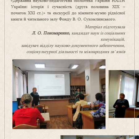
«Державна науково-педагогічна бібліотека України НАПН
України: історія і сучасність (друга половина XIX –
початок XXI ст.)» та екскурсії до кімнати-музею рідкісної
книги й читального залу Фонду В. О. Сухомлинського.
Матеріал підготувала
Л. О. Пономаренко,
кандидат наук із соціальних
комунікацій,
завідувач відділу науково-документного забезпечення,
соціокультурної діяльності та міжнародних зв`язків