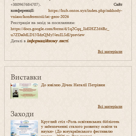
+380967684707).
Сайт
конференції:
https://hub.ontos.xyz/index.php/zakhody-
vniaso/konferentsii/iat-geos-2026
Реєстрація на захід за посиланням:
https://docs.google.com/forms/
d/1q2Cqq_IidSHZ2d4Rc_
u7ZDa0dLD1NIdzQMyNeuILSdI/
preview
Деталі в
інформаційному листі
.
Всі матеріали
Виставки
До ювілею Дічек Наталії Петрівни
Всі матеріали
Заходи
Круглий стіл «Роль освітянських бібліотек
у забезпеченні сталого розвитку освіти та
науки» (До всеукраїнського фестивалю