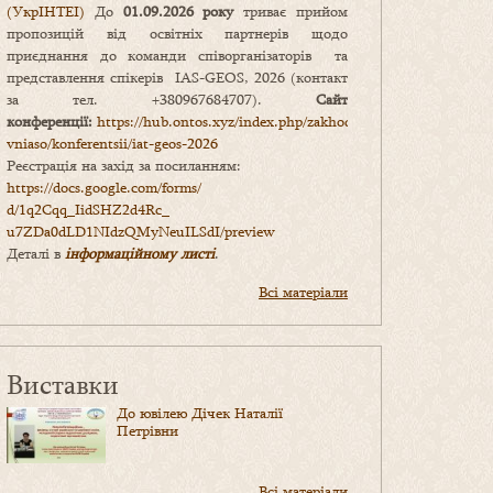
(УкрІНТЕІ)
До
01.09.2026 року
триває прийом
пропозицій від освітніх партнерів щодо
приєднання до команди співорганізаторів та
представлення спікерів IAS-GEOS, 2026 (контакт
за тел. +380967684707).
Сайт
конференції:
https://hub.ontos.xyz/index.php/zakhody-
vniaso/konferentsii/iat-geos-2026
Реєстрація на захід за посиланням:
https://docs.google.com/forms/
d/1q2Cqq_IidSHZ2d4Rc_
u7ZDa0dLD1NIdzQMyNeuILSdI/
preview
Деталі в
інформаційному листі
.
Всі матеріали
Виставки
До ювілею Дічек Наталії
Петрівни
Всі матеріали