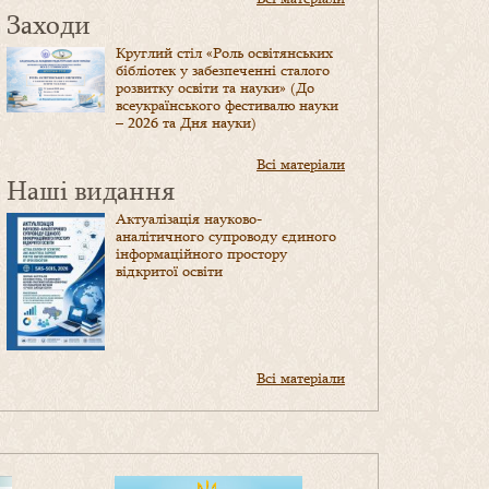
Заходи
Круглий стіл «Роль освітянських
бібліотек у забезпеченні сталого
розвитку освіти та науки» (До
всеукраїнського фестивалю науки
– 2026 та Дня науки)
Всі матеріали
Наші видання
Актуалізація науково-
аналітичного супроводу єдиного
інформаційного простору
відкритої освіти
Всі матеріали