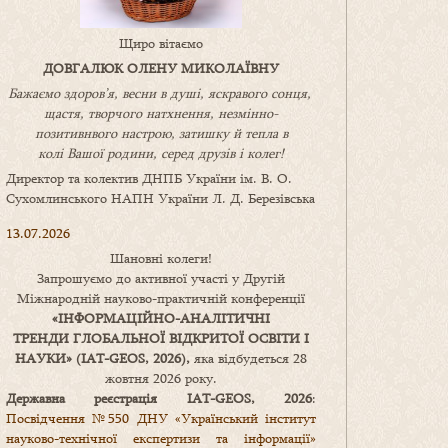
Щиро вітаємо
ДОВГАЛЮК ОЛЕНУ МИКОЛАЇВНУ
Бажаємо здоров’я, весни в душі, яскравого сонця,
щастя, творчого натхнення, незмінно-
позитивнвого настрою, затишку
й
тепла в
колі
В
ашої
родини
,
серед друзів і колег!
Директор та колектив ДНПБ України ім. В. О.
Сухомлинського НАПН України Л. Д. Березівська
13.07.2026
Шановні колеги!
Запрошуємо до активної участі у Другій
Міжнародній науково-практичній конференції
«
ІНФОРМАЦІЙНО-АНАЛІТИЧНІ
ТРЕНДИ
ГЛОБАЛЬНОЇ ВІДКРИТОЇ ОСВІТИ І
НАУКИ
» (IAT-GEOS, 2026),
яка відбудеться 28
жовтня 2026 року.
Державна реєстрація IAT-GEOS, 2026
:
Посвідчення №550 ДНУ «Український інститут
науково-технічної експертизи та інформації»