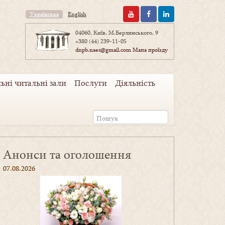
Українська
English
04060, Київ, М.Берлинського, 9
+380 (44) 239-11-05
dnpb.naes@gmail.com
Мапа проїзду
ьні читальні зали
Послуги
Діяльність
Анонси та оголошення
07.08.2026