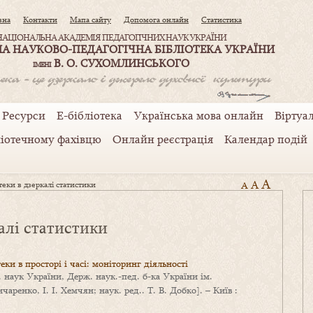
вна
Контакти
Мапа сайту
Допомога онлайн
Статистика
НАЦІОНАЛЬНА АКАДЕМІЯ ПЕДАГОГІЧНИХ НАУК УКРАЇНИ
А НАУКОВО-ПЕДАГОГІЧНА БІБЛІОТЕКА УКРАЇНИ
В. О. СУХОМЛИНСЬКОГО
ІМЕНІ
Ресурси
Е-бібліотека
Українська мова онлайн
Віртуал
ліотечному фахівцю
Онлайн реєстрація
Календар подій
A
A
теки в дзеркалі статистики
A
калі статистики
еки в просторі і часі: моніторинг діяльності
. наук України, Держ. наук.-пед. б-ка України ім.
аренко, І. І. Хемчян; наук. ред.. Т. В. Добко]. – Київ :