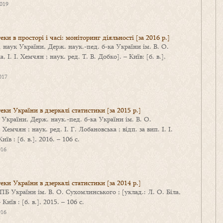
2019
ки в просторі і часі: моніторинг діяльності [за 2016 р.]
. наук України, Держ. наук.-пед. б-ка України ім. В. О.
І. І. Хемчян ; наук. ред. Т. В. Добко]. – Київ: [б. в.],
017
еки України в дзеркалі статистики [за 2015 р.]
 України, Держ. наук.-пед. б-ка України ім. В. О.
 Хемчян ; наук. ред. І. Г. Лобановська ; відп. за вип. І. І.
їв : [б. в.], 2016. – 106 с.
016
еки України в дзеркалі статистики [за 2014 р.]
 України ім. В. О. Сухомлинського ; [уклад.: Л. О. Біла,
Київ : [б. в.], 2015. – 106 с.
016