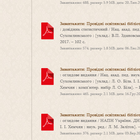
Завантажено: 688, размер: 5.9 MB, дата: 20.Лип.
Завантажити: Провідні освітянські бібліоте
: довідник статистичний / Нац. акад. пед
Сухомлинського ; [уклад.: В.П. Здановська, 
2017. – 102 с.
Завантажено: 574, размер: 1.8 MB, дата: 06.Лис.2
Завантажити: Провідні освітянські бібліот
: оглядове видання / Нац. акад. пед. наук
Сухомлинського ; [уклад.: Л. О. Біла, І. І.
Хемчян ; комп’ютер. набір Л. О. Біла]. – Ки
Завантажено: 465, размер: 2.1 MB, дата: 16.Гру.2
Завантажити: Провідні освітянські бібліот
: оглядове видання / НАПН України, ДНПБ
І. І. Хемчян ; наук. ред.: Л. М. Заліток]. – 
Завантажено: 376, размер: 2.1 MB, дата: 03.Бер.2