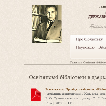
Голо
ДЕРЖАВН
Про бібліотеку
Науковцю
Біб
Головна
>
Освітянські бібліо
Освітянські бібліотеки в дзер
Завантажити: Провідні освітянські бібліот
: довідник статистичний / Нац. акад. пед
В. О. Сухомлинського ; [уклад.: О. Л. Гонч
[б. в.], 2019. – 141 с.