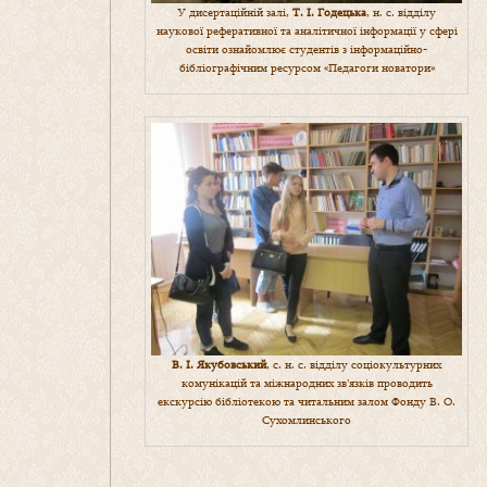
У дисертаційній залі,
Т. І. Годецька
, н. с. відділу
наукової реферативної та аналітичної інформації у сфері
освіти ознайомлює студентів з інформаційно-
бібліографічним ресурсом «Педагоги новатори»
В. І. Якубовський
, с. н. с. відділу соціокультурних
комунікацій та міжнародних зв’язків проводить
екскурсію бібліотекою та читальним залом Фонду В. О.
Сухомлинського