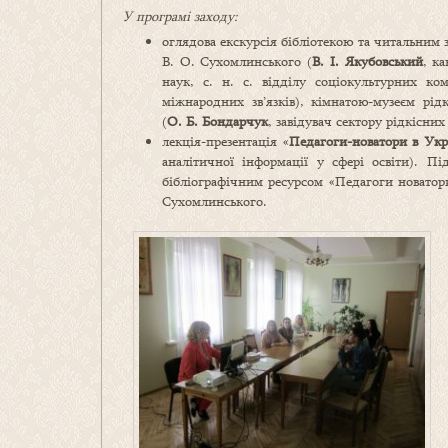
У програмі заходу:
оглядова екскурсія бібліотекою та читальним
В. О. Сухомлинського (
В. І. Якубовський
, ка
наук, с. н. с. відділу соціокультурних ком
міжнародних зв’язків), кімнатою-музеєм рід
(
О. Б. Бондарчук
, завідувач сектору рідкісних
лекція-презентація «
Педагоги-новатори в Укр
аналітичної інформації у сфері освіти). Пі
бібліографічним ресурсом «Педагоги новатор
Сухомлинського.