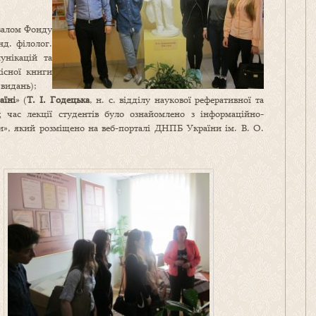
 залом Фонду
нд. філолог.
унікацій та
кісної книги
 видань);
аїні
» (
Т. І. Годецька
, н. с. відділу наукової реферативної та
д час лекції студентів було ознайомлено з інформаційно-
и», який розміщено на веб-порталі ДНПБ України ім. В. О.