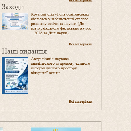
Заходи
Круглий стіл «Роль освітянських
бібліотек у забезпеченні сталого
розвитку освіти та науки» (До
всеукраїнського фестивалю науки
– 2026 та Дня науки)
Всі матеріали
Наші видання
Актуалізація науково-
аналітичного супроводу єдиного
інформаційного простору
відкритої освіти
Всі матеріали