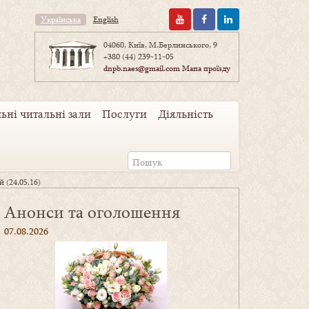
Українська
English
04060, Київ, М.Берлинського, 9
+380 (44) 239-11-05
dnpb.naes@gmail.com
Мапа проїзду
ьні читальні зали
Послуги
Діяльність
 (24.05.16)
Анонси та оголошення
07.08.2026