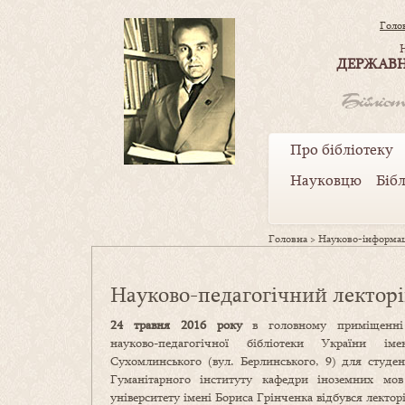
Голо
ДЕРЖАВН
Про бібліотеку
Науковцю
Біб
Головна
>
Науково-інформац
Науково-педагогічний лекторій
24 травня 2016 року
в головному приміщенні
науково-педагогічної бібліотеки України і
Сухомлинського (вул. Берлинського, 9) для студен
Гуманітарного інституту кафедри іноземних мов
університету імені Бориса Грінченка відбувся лектор