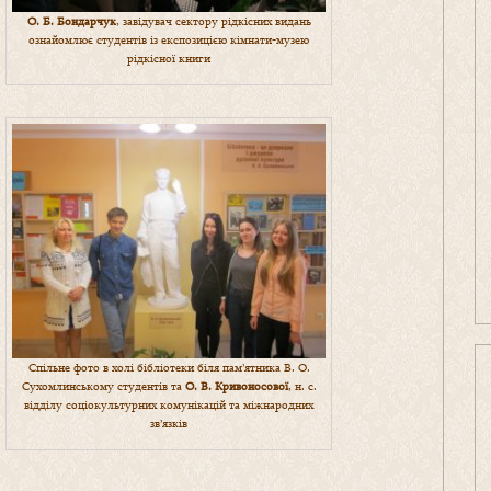
О. Б. Бондарчук
, завідувач сектору рідкісних видань
ознайомлює студентів із експозицією кімнати-музею
рідкісної книги
Спільне фото в холі бібліотеки біля пам’ятника В. О.
Сухомлинському студентів та
О. В. Кривоносової
, н. с.
відділу соціокультурних комунікацій та міжнародних
зв’язків