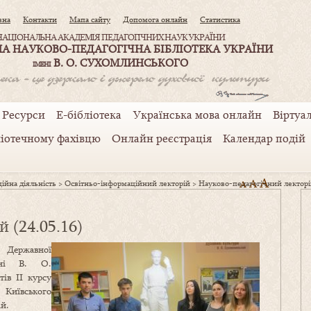
вна
Контакти
Мапа сайту
Допомога онлайн
Статистика
НАЦІОНАЛЬНА АКАДЕМІЯ ПЕДАГОГІЧНИХ НАУК УКРАЇНИ
А НАУКОВО-ПЕДАГОГІЧНА БІБЛІОТЕКА УКРАЇНИ
В. О. СУХОМЛИНСЬКОГО
ІМЕНІ
Ресурси
Е-бібліотека
Українська мова онлайн
Віртуал
ліотечному фахівцю
Онлайн реєстрація
Календар подій
A
A
ійна діяльність
>
Освітньо-інформаційний лекторій
>
Науково-педагогічний лекторій
A
 (24.05.16)
 Державної
мені В. О.
тів II курсу
 Київського
ій.