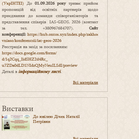
(УкрІНТЕІ)
До
01.09.2026 року
триває прийом
пропозицій від освітніх партнерів щодо
приєднання до команди співорганізаторів та
представлення спікерів IAS-GEOS, 2026 (контакт
за тел. +380967684707).
Сайт
конференції:
https://hub.ontos.xyz/index.php/zakhody-
vniaso/konferentsii/iat-geos-2026
Реєстрація на захід за посиланням:
https://docs.google.com/forms/
d/1q2Cqq_IidSHZ2d4Rc_
u7ZDa0dLD1NIdzQMyNeuILSdI/
preview
Деталі в
інформаційному листі
.
Всі матеріали
Виставки
До ювілею Дічек Наталії
Петрівни
Всі матеріали