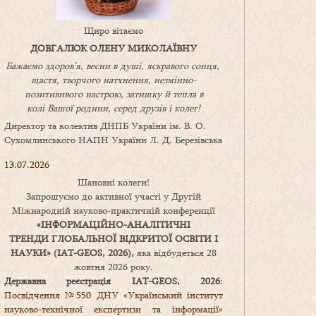
Щиро вітаємо
ДОВГАЛЮК ОЛЕНУ МИКОЛАЇВНУ
Бажаємо здоров’я, весни в душі, яскравого сонця,
щастя, творчого натхнення, незмінно-
позитивнвого настрою, затишку
й
тепла в
колі
В
ашої
родини
,
серед друзів і колег!
Директор та колектив ДНПБ України ім. В. О.
Сухомлинського НАПН України Л. Д. Березівська
13.07.2026
Шановні колеги!
Запрошуємо до активної участі у Другій
Міжнародній науково-практичній конференції
«
ІНФОРМАЦІЙНО-АНАЛІТИЧНІ
ТРЕНДИ
ГЛОБАЛЬНОЇ ВІДКРИТОЇ ОСВІТИ І
НАУКИ
» (IAT-GEOS, 2026),
яка відбудеться 28
жовтня 2026 року.
Державна реєстрація IAT-GEOS, 2026
:
Посвідчення №550 ДНУ «Український інститут
науково-технічної експертизи та інформації»