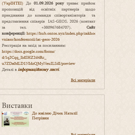
(УкрІНТЕІ)
До
01.09.2026 року
триває прийом
пропозицій від освітніх партнерів щодо
приєднання до команди співорганізаторів та
представлення спікерів IAS-GEOS, 2026 (контакт
за тел. +380967684707).
Сайт
конференції:
https://hub.ontos.xyz/index.php/zakhody-
vniaso/konferentsii/iat-geos-2026
Реєстрація на захід за посиланням:
https://docs.google.com/forms/
d/1q2Cqq_IidSHZ2d4Rc_
u7ZDa0dLD1NIdzQMyNeuILSdI/
preview
Деталі в
інформаційному листі
.
Всі матеріали
Виставки
До ювілею Дічек Наталії
Петрівни
Всі матеріали