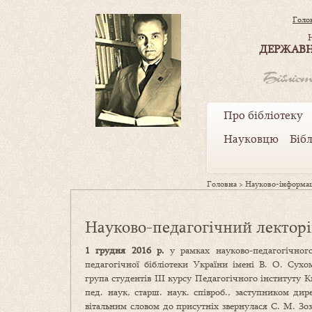
Голо
ДЕРЖАВН
Про бібліотеку
Науковцю
Біб
Головна
>
Науково-інформац
Науково-педагогічний лекторій
1 грудня 2016 р.
у рамках науково-педагогічног
педагогічної бібліотеки України імені В. О. Сух
група студентів ІІІ курсу Педагогічного інституту К
пед. наук, старш. наук. співроб., заступником ди
вітальним словом до присутніх звернулася С. М. Зозу