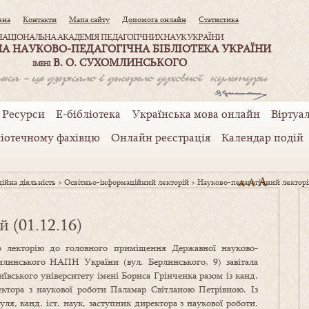
вна
Контакти
Мапа сайту
Допомога онлайн
Статистика
НАЦІОНАЛЬНА АКАДЕМІЯ ПЕДАГОГІЧНИХ НАУК УКРАЇНИ
А НАУКОВО-ПЕДАГОГІЧНА БІБЛІОТЕКА УКРАЇНИ
В. О. СУХОМЛИНСЬКОГО
ІМЕНІ
Ресурси
Е-бібліотека
Українська мова онлайн
Віртуал
ліотечному фахівцю
Онлайн реєстрація
Календар подій
A
A
ійна діяльність
>
Освітньо-інформаційний лекторій
>
Науково-педагогічний лекторій
A
 (01.12.16)
о лекторію до головного приміщення Державної науково-
омлинського НАПН України (вул. Берлинського, 9) завітала
иївського університету імені Бориса Грінченка разом із канд.
ректора з наукової роботи Паламар Світланою Петрівною. Із
ля, канд. іст. наук, заступник директора з наукової роботи.