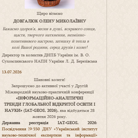
Щиро вітаємо
ДОВГАЛЮК ОЛЕНУ МИКОЛАЇВНУ
Бажаємо здоров’я, весни в душі, яскравого сонця,
щастя, творчого натхнення, незмінно-
позитивнвого настрою, затишку
й
тепла в
колі
В
ашої
родини
,
серед друзів і колег!
Директор та колектив ДНПБ України ім. В. О.
Сухомлинського НАПН України Л. Д. Березівська
13.07.2026
Шановні колеги!
Запрошуємо до активної участі у Другій
Міжнародній науково-практичній конференції
«
ІНФОРМАЦІЙНО-АНАЛІТИЧНІ
ТРЕНДИ
ГЛОБАЛЬНОЇ ВІДКРИТОЇ ОСВІТИ І
НАУКИ
» (IAT-GEOS, 2026),
яка відбудеться 28
жовтня 2026 року.
Державна реєстрація IAT-GEOS, 2026
:
Посвідчення №550 ДНУ «Український інститут
науково-технічної експертизи та інформації»