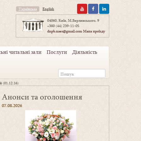
Українська
English
04060, Київ, М.Берлинського, 9
+380 (44) 239-11-05
dnpb.naes@gmail.com
Мапа проїзду
ьні читальні зали
Послуги
Діяльність
 (01.12.16)
Анонси та оголошення
07.08.2026