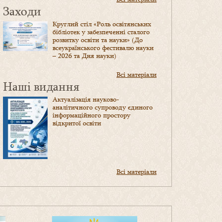
Заходи
Круглий стіл «Роль освітянських
бібліотек у забезпеченні сталого
розвитку освіти та науки» (До
всеукраїнського фестивалю науки
– 2026 та Дня науки)
Всі матеріали
Наші видання
Актуалізація науково-
аналітичного супроводу єдиного
інформаційного простору
відкритої освіти
Всі матеріали