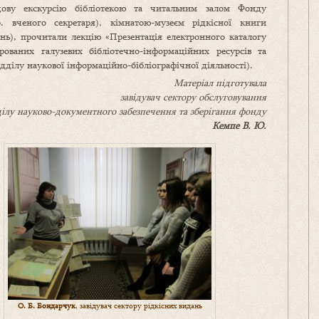
ядову екскурсію бібліотекою та читальним залом Фонду
 вченого секретаря), кімнатою-музеєм рідкісної книги
ань), прочитали лекцію «Презентація електронного каталогу
ваних галузевих бібліотечно-інформаційних ресурсів та
ідділу наукової інформаційно-бібліографічної діяльності).
Матеріал підготувала
завідувач сектору обслуговування
ділу науково-документного забезпечення та зберігання фонду
Кемпе В. Ю.
О. Б. Бондарчук
, завідувач сектору рідкісних видань