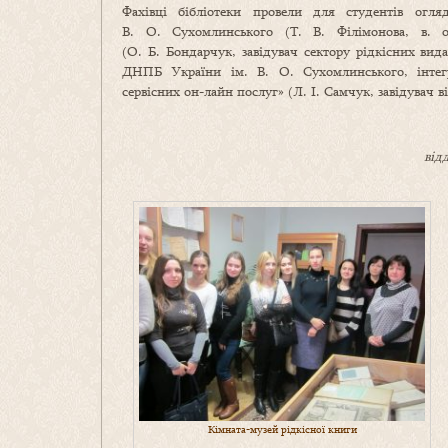
Фахівці бібліотеки провели для студентів огл
В. О. Сухомлинського (Т. В. Філімонова, в. о.
(О. Б. Бондарчук, завідувач сектору рідкісних вид
ДНПБ України ім. В. О. Сухомлинського, інтегро
сервісних он-лайн послуг» (Л. І. Самчук, завідувач в
від
Кімната-музей рідкісної книги