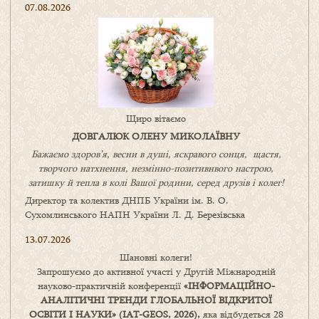
07.08.2026
Щиро вітаємо
ДОВГАЛЮК ОЛЕНУ МИКОЛАЇВНУ
Бажаємо здоров’я, весни в душі, яскравого сонця, щастя,
творчого натхнення, незмінно-позитивнвого настрою,
затишку
й
тепла в колі
В
ашої
родини
,
серед друзів і колег!
Директор та колектив ДНПБ України ім. В. О.
Сухомлинського НАПН України Л. Д. Березівська
13.07.2026
Шановні колеги!
Запрошуємо до активної участі у Другій Міжнародній
науково-практичній конференції
«
ІНФОРМАЦІЙНО-
АНАЛІТИЧНІ ТРЕНДИ
ГЛОБАЛЬНОЇ ВІДКРИТОЇ
ОСВІТИ І НАУКИ
» (IAT-GEOS, 2026),
яка відбудеться 28