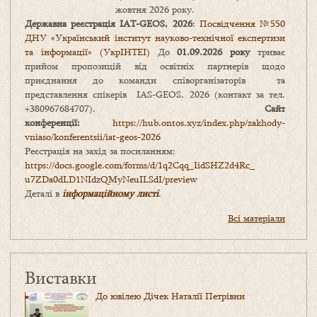
жовтня 2026 року.
Державна реєстрація IAT-GEOS, 2026
:
Посвідчення №550
ДНУ «Український інститут науково-технічної експертизи
та інформації» (УкрІНТЕІ)
До
01.09.2026 року
триває
прийом пропозицій від освітніх партнерів щодо
приєднання до команди співорганізаторів та
представлення спікерів IAS-GEOS, 2026 (контакт за тел.
+380967684707).
Сайт
конференції:
https://hub.ontos.xyz/index.php/zakhody-
vniaso/konferentsii/iat-geos-2026
Реєстрація на захід за посиланням:
https://docs.google.com/forms/
d/1q2Cqq_IidSHZ2d4Rc_
u7ZDa0dLD1NIdzQMyNeuILSdI/
preview
Деталі в
інформаційному листі
.
Всі матеріали
Виставки
До ювілею Дічек Наталії Петрівни