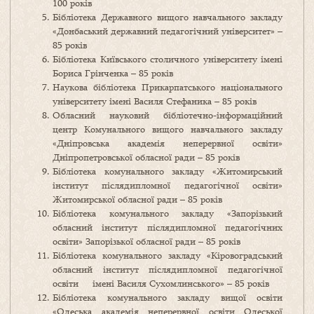
100 років
Бібліотека Державного вищого навчального закладу
«Донбаський державний педагогічний університет» –
85 років
Бібліотека Київського столичного університету імені
Бориса Грінченка – 85 років
Наукова бібліотека Прикарпатського національного
університету імені Василя Стефаника – 85 років
Обласний науковий бібліотечно-інформаційний
центр Комунального вищого навчального закладу
«Дніпровська академія неперервної освіти»
Дніпропетровської обласної ради – 85 років
Бібліотека комунального закладу «Житомирський
інститут післядипломної педагогічної освіти»
Житомирської обласної ради – 85 років
Бібліотека комунального закладу «Запорізький
обласний інститут післядипломної педагогічних
освіти» Запорізької обласної ради – 85 років
Бібліотека комунального закладу «Кіровоградський
обласний інститут післядипломної педагогічної
освіти імені Василя Сухомлинського» – 85 років
Бібліотека комунального закладу вищої освіти
«Одеська академія неперервної освіти Одеської