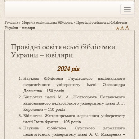
Toggle
naviga
Головна
>
Мережа освітянських бібліотек
>
Провідні освітянські бібліотеки
A
A
України – ювіляри
A
Провідні освітянські бібліотеки
України – ювіляри
2024 рік
Наукова бібліотека Глухівського національного
педагогічного університету імені Олександра
Довженка – 150 років
Бібліотека імені М. А. Жовтобрюха Полтавського
національного педагогічного університету імені В. Г.
Короленка – 110 років
Бібліотека Житомирського державного університету
імені Івана Франка – 105 років
Наукова бібліотека Сумського державного
педагогічного університету імені А. С. Макаренка –