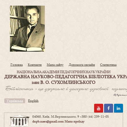
Головна
Контакти
Мапа сайту
Допомога онлайн
Статистика
НАЦІОНАЛЬНА АКАДЕМІЯ ПЕДАГОГІЧНИХ НАУК УКРАЇНИ
ДЕРЖАВНА НАУКОВО-ПЕДАГОГІЧНА БІБЛІОТЕКА УКР
В. О. СУХОМЛИНСЬКОГО
ІМЕНІ
Українська
English
04060, Київ, М.Берлинського, 9
+380 (44) 239-11-05
dnpb.naes@gmail.com
Мапа проїзду