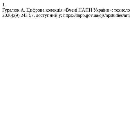
1.
Гуралюк А. Цифрова колекція «Вчені НАПН України»: технологія,
2026];(9):243-57. доступний у: https://dnpb.gov.ua/ojs/npstudies/art