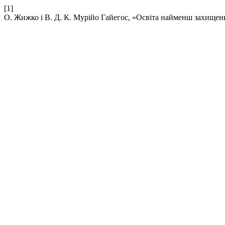
[1]
О. Жижко і В. Д. К. Мурійо Гайегос, «Освіта найменш захищених