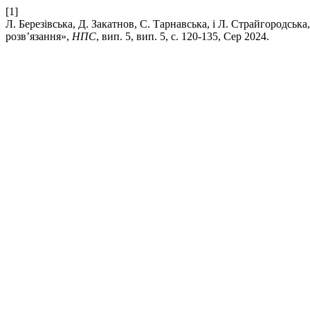
[1]
Л. Березівська, Д. Закатнов, С. Тарнавська, і Л. Страйгородсь
розв’язання»,
НПС
, вип. 5, вип. 5, с. 120-135, Сер 2024.