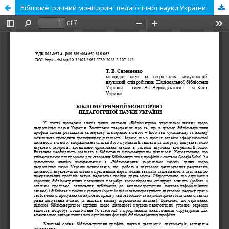
Бібліометричний моніторинг педагогічної науки України