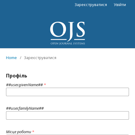
Зареєструватися
Увійти
Home
/
Зареєструватися
Профіль
##user.givenName##
*
##user.familyName##
Місце роботи
*