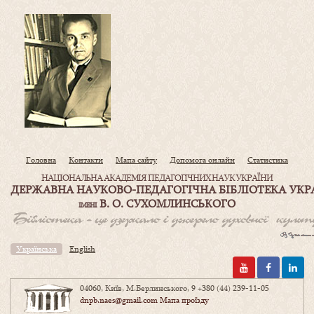
Головна
Контакти
Мапа сайту
Допомога онлайн
Статистика
НАЦІОНАЛЬНА АКАДЕМІЯ ПЕДАГОГІЧНИХ НАУК УКРАЇНИ
ДЕРЖАВНА НАУКОВО-ПЕДАГОГІЧНА БІБЛІОТЕКА УКР
В. О. СУХОМЛИНСЬКОГО
ІМЕНІ
Українська
English
04060, Київ, М.Берлинського, 9
+380 (44) 239-11-05
dnpb.naes@gmail.com
Мапа проїзду