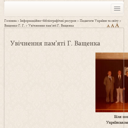
Toggle
naviga
Головна
>
Інформаційно-бібліографічні ресурси
>
Педагоги України та світу
>
A
A
Ващенко Г. Г.
>
Увічнення пам’яті Г. Ващенка
A
Увічнення пам’яті Г. Ващенка
Біля по
Українськом