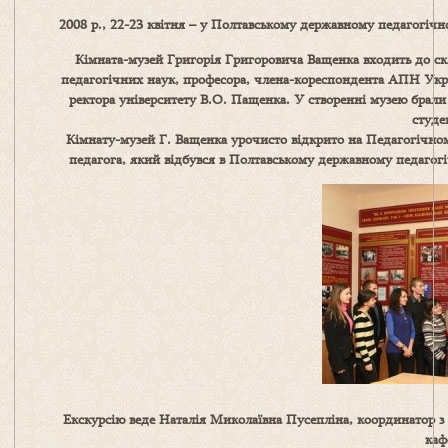
2008 р., 22-23 квітня – у Полтавському державному педагогічно
Кімната-музей Григорія Григоровича Ващенка входить до скл
педагогічних наук, професора, члена-кореспондента АПН Укр
ректора університету В.О. Пащенка. У створенні музею брали 
студе
Кімнату-музей Г. Ващенка урочисто відкрито на Педагогічно
педагога, який відбувся в Полтавському державному педагогі
Екскурсію веде Наталія Миколаївна Пусепліна, координатор з
каф