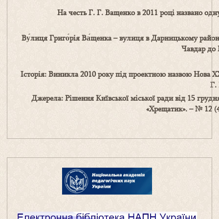
На честь Г. Г. Ващенко в 2011 році названо од
Ву́лиця Григо́рія Ва́щенка – вулиця в Дарницькому район
Чавдар до 
Історія:
Виникла 2010 року під проектною назвою Нова XXX
Г.
Джерела:
Рішення Київської міської ради від 15 грудн
«Хрещатик». – № 12 (40