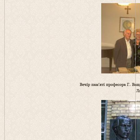
Вечір пам’яті професора Г. Ва
Ли