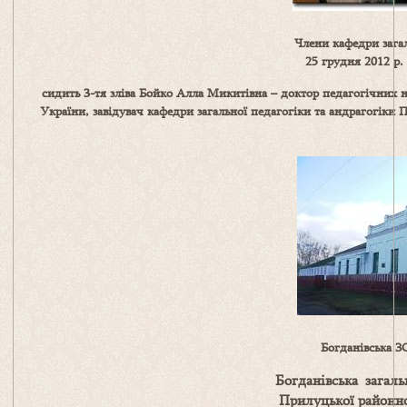
Члени кафедри загал
25 грудня 2012 р. 
сидить 3-тя зліва Бойко Алла Микитівна – доктор педагогічних 
України, завідувач кафедри загальної педагогіки та андрагогіки 
Богданівська ЗО
Богданівська загальн
Прилуцької районної