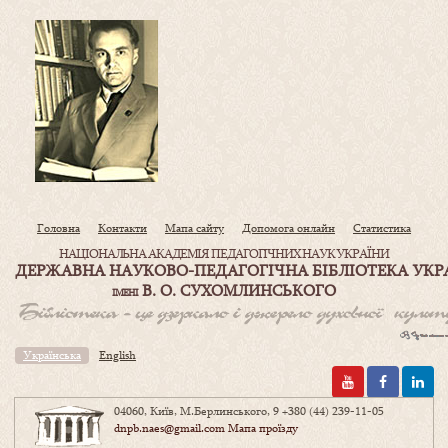
Головна
Контакти
Мапа сайту
Допомога онлайн
Статистика
НАЦІОНАЛЬНА АКАДЕМІЯ ПЕДАГОГІЧНИХ НАУК УКРАЇНИ
ДЕРЖАВНА НАУКОВО-ПЕДАГОГІЧНА БІБЛІОТЕКА УКР
В. О. СУХОМЛИНСЬКОГО
ІМЕНІ
Українська
English
04060, Київ, М.Берлинського, 9
+380 (44) 239-11-05
dnpb.naes@gmail.com
Мапа проїзду