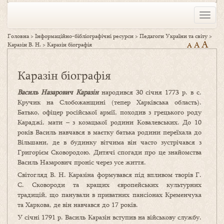
Toggle
naviga
Головна
>
Інформаційно-бібліографічні ресурси
>
Педагоги України та світу
>
A
A
Каразін В. Н.
>
Каразін біографія
A
Каразін біографія
Василь Назарович Каразін
народився 30 січня 1773 р. в с.
Кручик на Слобожанщині (тепер Харківська область).
Батько, офіцер російської армії, походив з грецького роду
Караджі, мати ­­– ­­­­з козацької родини Ковалевських. До 10
років Василь навчався в маєтку батька родини переїхала до
Вільшани, де в будинку вітчима він часто зустрічався з
Григорієм Сковородою. Дитячі спогади про це знайомства
Василь Назарович проніс через усе життя.
Світогляд В. Н. Каразіна формувався під впливом творів Г.
С. Сковороди та кращих європейських культурних
традицій, що панували в приватних пансіонах Кременчука
та Харкова, де він навчався до 17 років.
У січні 1791 р. Василь Каразін вступив на військову службу.