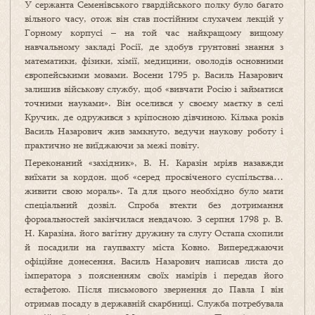
У сержанта Семенівського гвардійського полку було багато
вільного часу, отож він став постійним слухачем лекцій у
Горному корпусі – на той час найкращому вищому
навчальному закладі Росії, де здобув грунтовні знання з
математики, фізики, хімії, медицини, оволодів основними
європейськими мовами. Восени 1795 р. Василь Назарович
залишив військову службу, щоб «вивчати Росію і займатися
точними науками». Він оселився у своєму маєтку в селі
Кручик, де одружився з кріпосною дівчиною. Кілька років
Василь Назарович жив замкнуто, ведучи наукову роботу і
практично не виїджаючи за межі повіту.
Переконаний «західник», В. Н. Каразін мріяв назавжди
виїхати за кордон, щоб «серед просвіченого суспільства…
живити свою мораль». Та для цього необхідно було мати
спеціальний дозвіл. Спроба втекти без дотримання
формальностей закінчилася невдачою. 3 серпня 1798 р. В.
Н. Каразіна, його вагітну дружину та слугу Остапа схопили
й посадили на гаупвахту міста Ковно. Випереджаючи
офіційне донесення, Василь Назарович написав листа до
імператора з поясненням своїх намірів і передав його
естафетою. Після письмового звернення до Павла І він
отримав посаду в державній скарбниці. Служба потребувала