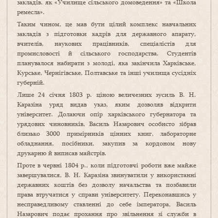
закладів, як «Училище сільського домоведення» та «Школа
ремесла».
Таким чином, це мав бути цілий комплекс навчальних
закладів з підготовки кадрів для державного апарату,
вчителів, наукових працівників, спеціалістів для
промисловості й сільського господарства. Студентів
планувалося набирати з молоді, яка закінчила Харківське,
Курське, Чернігівське, Полтавське та інші училища сусідніх
губерній.
Лише 24 січня 1803 р. ціною величезних зусиль В. Н.
Каразіна уряд видав указ, яким дозволяв відкрити
університет. Долаючи опір харківського губернатора та
урядових чиновників, Василь Назарович особисто зібрав
близько 3000 примірників цінних книг, лабораторне
обладнання, посібники, закупив за кордоном нову
друкарню й виписав майстрів.
Проте в червні 1804 р., коли підготовчі роботи вже майже
завершувалися, В. Н. Каразіна звинуватили у використанні
державних коштів без дозволу начальства та позбавили
права втручатися у справи університету. Переконавшись у
несправедливому ставленні до себе імператора, Василь
Назарович подає прохання про звільнення зі служби в