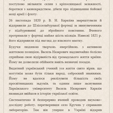
поступово звільняти селян з кріпосницької залежності,
боротися з казнокрадством, дбати про підвищення бойової
моці армії і флоту.
26 листопада 1820 р. В. Н. Каразіна заарештували й
відправили до Шліссельбурзької фортеці за звинуваченням
у підбурюванні до збройного повстання. Вченого
протримали у фортеці майже шість місяців. Навесні 1821 р.
його відправили під нагляд до власного маєтку.
Будучи людиною творчою, енергійною, з активною
життєвою позицією, Василь Назарович надзвичайно болісно
сприймав свою відірваність від громадського життя країни.
Йому не дозволяли обіймати навіть незначні посади.
Видатний український учений усе життя свято вірив, що
могутнім може бути тільки народ, озброєний знаннями.
Йому не вдалося реалізувати більшість своїх
просвітницьких задумів, та одним лише заснування
Харківського університету Василь Назарович Каразін
назавжди ввійшов в історію україської освіти.
Систематично й безперервно вчений проводив науково–
дослідну роботу, перетворивши село Кручик у справжню
лабораторію. Там він уперше в Україні відкрив