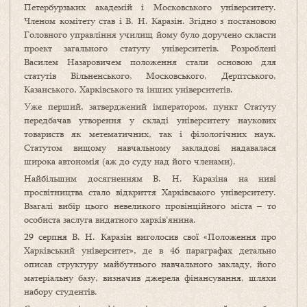
Петербурзьких академій і Московського університету.
Членом комітету став і В. Н. Каразін. Згідно з постановою
Головного управління училищ йому було доручено скласти
проект загального статуту університетів. Розроблені
Василем Назаровичем положення стали основою для
статутів Вільненського, Московського, Дерптського,
Казанського, Харківського та інших університетів.
Уже перший, затверджений імператором, пункт Статуту
передбачав утворення у складі університету наукових
товариств як метематичних, так і філологічних наук.
Статутом вищому навчальному закладові надавалася
широка автономія (аж до суду над його членами).
Найбільшим досягненням В. Н. Каразіна на ниві
просвітництва стало відкриття Харківського університету.
Взагалі вибір цього невеликого провінційного міста – то
особиста заслуга видатного харків’янина.
29 серпня В. Н. Каразін виголосив свої «Положення про
Харківський університет», де в 46 параграфах детально
описав структуру майбутнього навчального закладу, його
матеріальну базу, визначив джерела фінансування, шляхи
набору студентів.