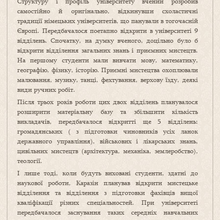
Структуру і профіль університету вчений розробив
самостійно й оригінально, відкинувши схоластичні
традиції німецьких університетів, що панували в тогочасній
Європі. Передбачалося поетапно відкрити в університеті 9
відділень. Спочатку, на думку вченого, доцільно було б
відкрити відділення загальних знань і приємних мистецтв.
На першому студенти мали вивчати мову, математику,
географію, фізику, історію. Приємні мистецтва охоплювали
малювання, музику, танці, фехтування, верхову їзду, деякі
види ручних робіт.
Після трьох років роботи цих двох відділень планувалося
розширити матеріальну базу та збільшити кількість
викладачів, передбачалося відкритті ще 5 відділень:
громадянських ( з підготовки чиновників усіх ланок
державного управління), військових і лікарських знань,
цивільних мистецтв (архітектура, механіка, землеробство),
теології.
І лише тоді, коли будуть виховані студенти, здатні до
наукової роботи, Каразін планував відкрити мистецьке
відділення та відділення з підготовки фахівців вищої
кваліфікації різних спеціальностей. При університеті
передбачалося заснування таких середніх навчальних