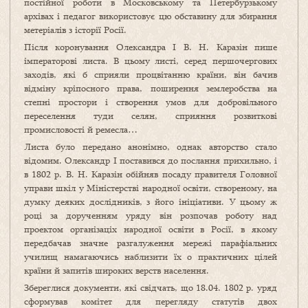
постійної роботи в Московському та Петербурзькому
архівах і педагог використовує цю обставину для збирання
метеріалів з історії Росії.
Після коронування Олександра І В. Н. Каразін пише
імператорові листа. В цьому листі, серед першочергових
заходів, які б сприяли процвітанню країни, він бачив
відміну кріпосного права, поширення землеробства на
степні простори і створення умов для добровільного
переселення туди селян, сприяння розвиткові
промисловості й ремесла…
Листа було передано анонімно, однак авторство стало
відомим. Олександр І поставився до послання прихильно, і
в 1802 р. В. Н. Каразін обійняв посаду правителя Головної
управи шкіл у Міністерстві народної освіти, створеному, на
думку деяких дослідників, з його ініціативи. У цьому ж
році за дорученням уряду він розпочав роботу над
проектом організаціх народної освіти в Росії, в якому
передбачав значне разгалуження мережі парафіальних
училищ намагаючись наблизити їх о практичних цілей
країни й запитів широких верств населення.
Збереглися документи, які свідчать, що 18.04. 1802 р. уряд
сформував комітет для перегляду статутів двох