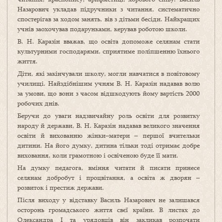
Назарович укладав підручники з читання, систематично
спостерігав за ходом занять, вів з дітьми бесіди. Найкращих
учнів заохочував подарунками, керував роботою школи.
В. Н. Каразін вважав, що освіта допоможе селянам стати
культурними господарями, сприятиме поліпшенню їхнього
життя.
Діти, які закінчували школу, могли навчатися в повітовому
училищі. Найздібнішим учням В. Н. Каразін надавав волю
за умови, що вони з часом відшкодують йому вартість 2000
робочих днів.
Беручи до уваги надзвичайну роль освіти для розвитку
народу й держави, В. Н. Каразін надавав великого значення
освіти й вихованню жінки–матери – першої вчительки
дитини. На його думку, дитина тільки тоді отримає добре
виховання, коли грамотною і освіченою буде її мати.
На думку педагога, вміння читати й писати принесе
селянам добробут і процвітання, а освіта ж дворян –
розвиток і престиж держави.
Після виходу у відставку Василь Назарович не залишався
осторонь громадського життя свєї країни. В листах до
Олександра І та урядовців він закликав розпочати