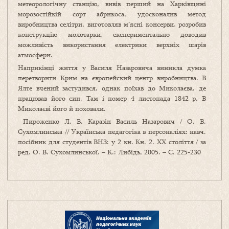
метеорологічну станцію, вивів перший на Харківщині
морозостійкій сорт абрикоса, удосконалив метод
виробництва селітри, виготовляв м’ясні консерви, розробив
конструкцію молотарки, експериментально доводив
можливість використання електрики верхніх шарів
атмосфери.
Наприкінці життя у Василя Назаровича виникла думка
перетворити Крим на європейский центр виробництва. В
Ялте вчений застудився, однак поїхав до Миколаєва, де
працював його син. Там і помер 4 листопада 1842 р. В
Миколаєві його й поховали.
Пироженко Л. В. Каразін Василь Назарович / О. В.
Сухомлинська // Українська педагогіка в персоналіях: навч.
посібник для студентів ВНЗ: у 2 кн. Кн. 2. ХХ століття / за
ред. О. В. Сухомлинської. – К.: Либідь, 2005. – С. 225-230