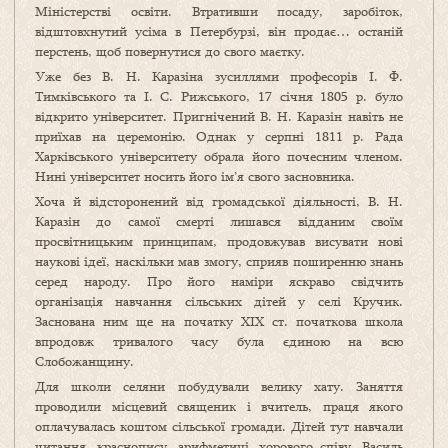
Міністерстві освіти. Втративши посаду, заробіток,
відштовхнутий усіма в Петербурзі, він продає… останій
перстень, щоб повернутися до свого маєтку.
Уже без В. Н. Каразіна зусиллями професорів І. Ф.
Тимківського та І. С. Рижського, 17 січня 1805 р. було
відкрито університет. Пригнічений В. Н. Каразін навіть не
приїхав на церемонію. Однак у серпні 1811 р. Рада
Харківського університету обрала його почесним членом.
Нині університет носить його ім’я свого засновника.
Хоча й відсторонений від громадської діяльності, В. Н.
Каразін до самої смерті лишався відданим своїм
просвітницьким принципам, продовжував висувати нові
наукові ідеї, наскільки мав змогу, сприяв поширенню знань
серед народу. Про його наміри яскраво свідчить
організація навчання сільських дітей у селі Кручик.
Заснована ним ще на початку ХІХ ст. початкова школа
впродовж тривалого часу була єдиною на всю
Слобожанщину.
Для школи селяни побудували велику хату. Заняття
проводили місцевий священик і вчитель, праця якого
оплачувалась коштом сільської громади. Дітей тут навчали
читання, краснопису, арифметиці, хорового співу. Василь