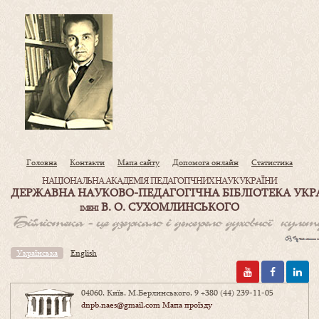
Головна
Контакти
Мапа сайту
Допомога онлайн
Статистика
НАЦІОНАЛЬНА АКАДЕМІЯ ПЕДАГОГІЧНИХ НАУК УКРАЇНИ
ДЕРЖАВНА НАУКОВО-ПЕДАГОГІЧНА БІБЛІОТЕКА УКР
В. О. СУХОМЛИНСЬКОГО
ІМЕНІ
Українська
English
04060, Київ, М.Берлинського, 9
+380 (44) 239-11-05
dnpb.naes@gmail.com
Мапа проїзду