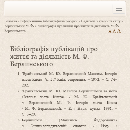
Toggle
naviga
Головна
>
Інформаційно-бібліографічні ресурси
>
Педагоги України та світу
>
Берлинський М. Ф.
>
Бібліографія публікацій про життя та діяльність М. Ф.
A
A
Берлинського
A
Бібліографія публікацій про
життя та діяльність М. Ф.
Берлинського
*Брайчевський М. Ю. Берлинський Максим. Історія
міста Києва. Ч. І // Київ. старовина. – 1972. – С. 74–
202;
*Брайчевський М. Ю. Максим Берлинський та його
«Історія міста Києва» / М. Ю. Брайчевський
// Берлинський М. Ф. Історія міста Києва
/ М. Ф. Берлинський. – К. : Наук. думка, 1991. –
С. 5–20;
Берлинскій (Максимъ Федоровичъ)
// Энциклопедическій словарь / Изд. :