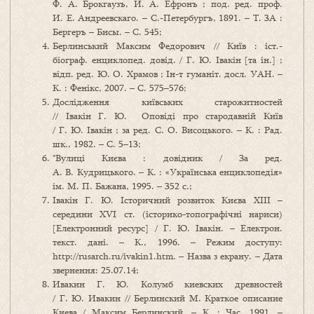
Ф. А. Брокгаузъ, И. А. Ефронъ ; под. ред. проф.
И. Е. Андреевскаго. – С.-Петербургъ, 1891. – Т. 3A :
Бергеръ – Бисы. – С. 545;
Берлинський Максим Федорович // Київ : іст.-
біограф. енциклопед. довід. / Г. Ю. Івакін [та ін.] ;
відп. ред. Ю. О. Храмов ; Ін-т гуманіт. досл. УАН. –
К. : Фенікс, 2007. – С. 575–576;
Дослідження київських старожитностей
// Івакін Г. Ю. Оповіді про стародавній Київ
/ Г. Ю. Івакін ; за ред. С. О. Висоцького. – К. : Рад.
шк., 1982. – С. 5–13;
*Вулиці Києва : довідник / За ред.
А. В. Кудрицького. – К. : «Українська енциклопедія»
ім. М. П. Бажана, 1995. – 352 с.;
Івакін Г. Ю. Історичний розвиток Києва XIII –
середини XVI ст. (історико-топографічні нариси)
[Електронний ресурс] / Г. Ю. Івакін. – Електрон.
текст. дані. – К., 1996. – Режим доступу:
http://rusarch.ru/ivakin1.htm. – Назва з екрану. – Дата
звернення: 25.07.14;
Ивакин Г. Ю. Колумб киевских древностей
/ Г. Ю. Ивакин // Берлинский М. Краткое описание
Киева / Максим Берлинский. – К. : Час, 1991. –