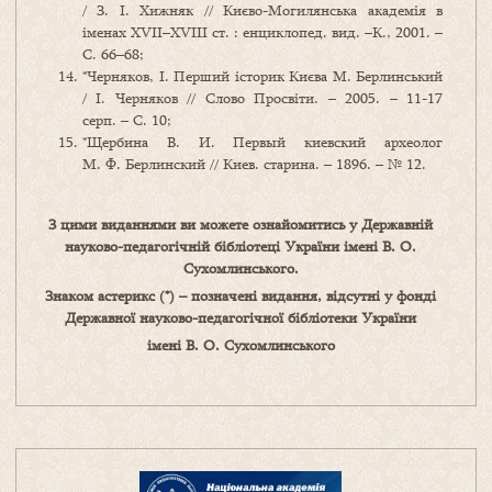
/ З. І. Хижняк // Києво-Могилянська академія в
іменах ХVII–XVIII ст. : енциклопед. вид. –К., 2001. –
С. 66–68;
*Черняков, І. Перший історик Києва М. Берлинський
/ І. Черняков // Слово Просвіти. – 2005. – 11-17
серп. – С. 10;
*Щербина В. И. Первый киевский археолог
М. Ф. Берлинский // Киев. старина. – 1896. – № 12.
З цими виданнями ви можете ознайомитись у Державній
науково-педагогічній бібліотеці України імені В. О.
Сухомлинського.
Знаком астерикс (*) – позначені видання, відсутні у фонді
Державної науково-педагогічної бібліотеки України
імені В. О. Сухомлинського