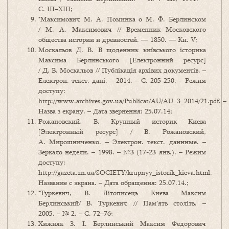
С. ІІІ–ХІІІ;
*Максимович М. А. Поминка о М. Ф. Берлинском
/ М. А. Максимович // Временник Московского
общества истории и древностей. — 1850. — Кн. V;
Москальов Д. В. В щоденник київського історика
Максима Берлинського [Електронний ресурс]
/ Д. В. Москальов // Публікація архівих документів. –
Електрон. текст. дані. – 2014. – С. 205-250. – Режим
доступу:
http://www.archives.gov.ua/Publicat/AU/AU_3_2014/21.pdf. –
Назва з екрану. – Дата звернення: 25.07.14;
Рожановский, В. Крупный историк Киева
[Электронный ресурс] / В. Рожановский,
А. Мирошниченко. – Электрон. текст. даннные. –
Зеркало недели. – 1998. – №3 (17-23 янв.). – Режим
доступу:
http://gazeta.zn.ua/SOCIETY/krupnyy_istorik_kieva.html. –
Название с экрана. – Дата обращения: 25.07.14.;
*Туркевич, В. Літописець Києва Максим
Берлинський/ В. Туркевич // Пам’ять століть. –
2005. – № 2. – С. 72–76;
Хижняк З. І. Берлинський Максим Федорович