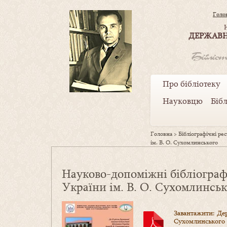
Голо
ДЕРЖАВН
Про бібліотеку
Науковцю
Біб
Головна
>
Бібліографічні ре
ім. В. О. Сухомлинського
Науково-допоміжні бібліограф
України ім. В. О. Сухомлинсь
Завантажити: Дер
Сухомлинського (