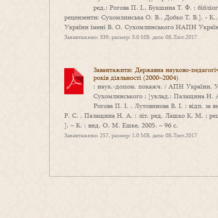
ред.: Рогова П. І., Букшина Т. Ф. ; бібліог
рецензенти: Сухомлинська О. В., Добко Т. В.]. - К.,
України імені В. О. Сухомлинського НАПН Україн
Завантажено: 339, размер: 3.0 MB, дата: 08.Лют.2017
Завантажити: Державна науково-педагогіч
років діяльності (2000–2004)
: наук.-допом. покажч. / АПН України, У
Сухомлинського ; [уклад.: Палащина Н. А.,
Рогова П. І. , Лутовинова В. І. ; відп. за 
Р. С. , Палащина Н. А. ; літ. ред. Лашко К. М. ; р
]. – К. : вид. О. М. Ешке, 2005. – 96 с.
Завантажено: 257, размер: 1.0 MB, дата: 08.Лют.2017