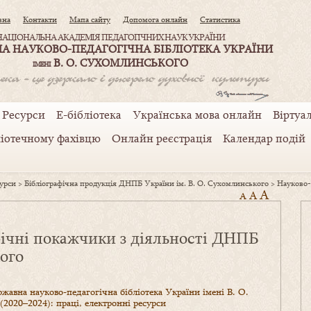
вна
Контакти
Мапа сайту
Допомога онлайн
Статистика
НАЦІОНАЛЬНА АКАДЕМІЯ ПЕДАГОГІЧНИХ НАУК УКРАЇНИ
А НАУКОВО-ПЕДАГОГІЧНА БІБЛІОТЕКА УКРАЇНИ
В. О. СУХОМЛИНСЬКОГО
ІМЕНІ
Ресурси
Е-бібліотека
Українська мова онлайн
Віртуал
ліотечному фахівцю
Онлайн реєстрація
Календар подій
сурси
>
Бібліографічна продукція ДНПБ України ім. В. О. Сухомлинського
>
Науково-
A
A
A
ічні покажчики з діяльності ДНПБ
кого
жавна науково-педагогічна бібліотека України імені В. О.
2020–2024): праці, електронні ресурси