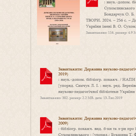
: наук.-допом. 
Сухомлинського ;
Бондарчук О. Б. ;
ТВОРИ, 2024. – 256 с. – Д
України імені В. О. Сухом
Завантажено: 116, размер: 4.9 M
Завантажити: Державна науково-педагогіч
2019)
: наук.-допом. бібліогр. покажч. / НАП
[упоряд. Самчук Л. І. ; наук. ред. Березів
науково-педагогічної бібліотеки України
Завантажено: 382, размер: 2.2 MB, дата: 13.Лис.2019
Завантажити: Державна науково-педагогіч
2009)
: бібліогр. покажч. вид. б-ки та л-ри пр
Сухомлинського ; [упоряд.: Букшина Т. Ф