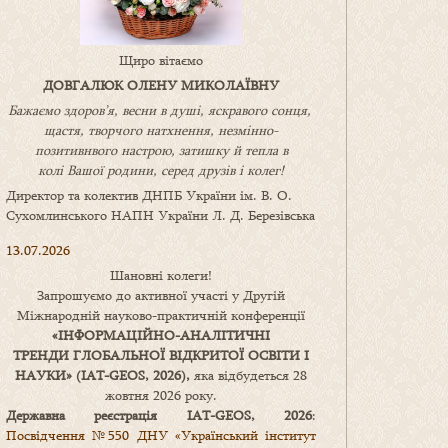
Щиро вітаємо
ДОВГАЛЮК ОЛЕНУ МИКОЛАЇВНУ
Бажаємо здоров’я, весни в душі, яскравого сонця,
щастя, творчого натхнення, незмінно-
позитивнвого настрою, затишку
й
тепла в
колі
В
ашої
родини
,
серед друзів і колег!
Директор та колектив ДНПБ України ім. В. О.
Сухомлинського НАПН України Л. Д. Березівська
13.07.2026
Шановні колеги!
Запрошуємо до активної участі у Другій
Міжнародній науково-практичній конференції
«
ІНФОРМАЦІЙНО-АНАЛІТИЧНІ
ТРЕНДИ
ГЛОБАЛЬНОЇ ВІДКРИТОЇ ОСВІТИ І
НАУКИ
» (IAT-GEOS, 2026),
яка відбудеться 28
жовтня 2026 року.
Державна реєстрація IAT-GEOS, 2026
:
Посвідчення №550 ДНУ «Український інститут