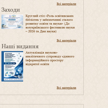
Всі матеріали
Заходи
Круглий стіл «Роль освітянських
бібліотек у забезпеченні сталого
розвитку освіти та науки» (До
всеукраїнського фестивалю науки
– 2026 та Дня науки)
Всі матеріали
Наші видання
Актуалізація науково-
аналітичного супроводу єдиного
інформаційного простору
відкритої освіти
Всі матеріали