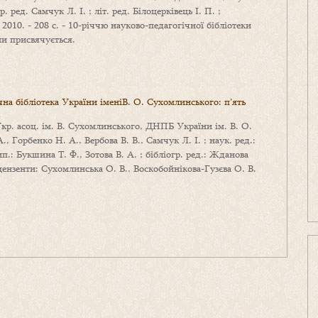
р. ред. Самчук Л. І. ; літ. ред. Білоцерківець І. П. ;
 2010. - 208 с. - 10-річчю науково-педагогічної бібліотеки
и присвячується.
на бібліотека України іменіВ. О. Сухомлинського: п’ять
кр. асоц. ім. В. Сухомлинського, ДНПБ України ім. В. О.
 Горбенко Н. А., Вербова В. В., Самчук Л. І. ; наук. ред.:
вип.: Букшина Т. Ф., Зотова В. А. ; бібліогр. ред.: Жданова
ецензенти: Сухомлинська О. В., Воскобойнікова-Гузєва О. В.