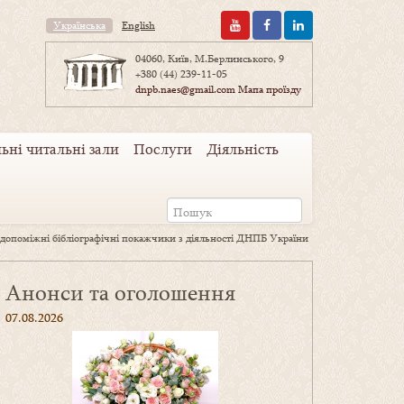
Українська
English
04060, Київ, М.Берлинського, 9
+380 (44) 239-11-05
dnpb.naes@gmail.com
Мапа проїзду
ьні читальні зали
Послуги
Діяльність
допоміжні бібліографічні покажчики з діяльності ДНПБ України
Анонси та оголошення
07.08.2026