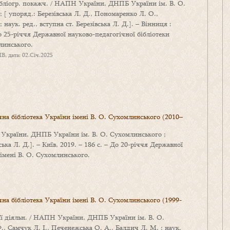
бібліогр. покажч. / НАПН України, ДНПБ України ім. В. О.
 [ упоряд.: Березівська Л. Д., Пономаренко Л. О.,
 наук. ред., вступна ст. Березівська Л. Д.]. – Вінниця :
о 25-річчя Державної науково-педагогічної бібліотеки
линського.
B, дата: 02.Січ.2025
на бібліотека України імені В. О. Сухомлинського (2010–
Н України, ДНПБ України ім. В. О. Сухомлинського ;
ська Л. Д.]. – Київ, 2019. – 186 с. – До 20-річчя Державної
 імені В. О. Сухомлинського.
на бібліотека України імені В. О. Сухомлинського (1999-
о її діяльн. / НАПН України, ДНПБ України ім. В. О.
., Самчук Л. І., Печенежська О. А., Балдич Л. М. ; наук.