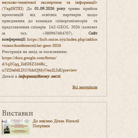
науково-технічної експертизи та інформації»
(УкрІНТЕІ)
До
01.09.2026 року
триває прийом
пропозицій від освітніх партнерів щодо
приєднання до команди співорганізаторів та
представлення спікерів IAS-GEOS, 2026 (контакт
за тел. +380967684707).
Сайт
конференції:
https://hub.ontos.xyz/index.php/zakhody-
vniaso/konferentsii/iat-geos-2026
Реєстрація на захід за посиланням:
https://docs.google.com/forms/
d/1q2Cqq_IidSHZ2d4Rc_
u7ZDa0dLD1NIdzQMyNeuILSdI/
preview
Деталі в
інформаційному листі
.
Всі матеріали
Виставки
До ювілею Дічек Наталії
Петрівни