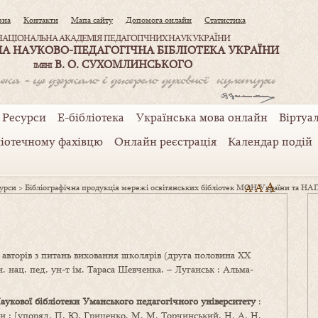
вна
Контакти
Мапа сайту
Допомога онлайн
Статистика
НАЦІОНАЛЬНА АКАДЕМІЯ ПЕДАГОГІЧНИХ НАУК УКРАЇНИ
А НАУКОВО-ПЕДАГОГІЧНА БІБЛІОТЕКА УКРАЇНИ
В. О. СУХОМЛИНСЬКОГО
ІМЕНІ
Ресурси
Е-бібліотека
Українська мова онлайн
Віртуал
ліотечному фахівцю
Онлайн реєстрація
Календар подій
A
A
сурси
>
Бібліографічна продукція мережі освітянських бібліотек МОН України та Н
A
х авторів з питань виховання школярів (друга половина ХХ
ан. нац. пед. ун-т ім. Тараса Шевченка. – Луганськ : Альма-
аукової бібліотеки Уманського педагогічного університету
:
ини ; [упоряд. П. Ю. Гриценко, М. М. Торчинський, Н. А. Н.