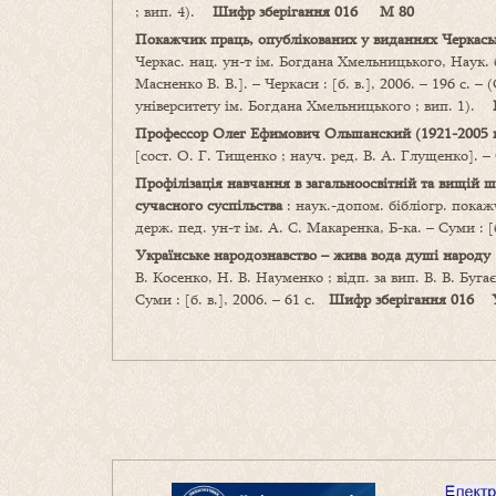
; вип. 4).
Шифр зберігання 016 М 80
Покажчик праць, опублікованих
у виданнях Черкась
Черкас. нац. ун-т ім. Богдана Хмельницького, Наук. б-
Масненко В. В.]. – Черкаси : [б. в.], 2006. – 196 с. 
університету ім. Богдана Хмельницького ; вип. 1).
Профессор Олег Ефимович Ольшанский (1921-2005 г
[сост. О. Г. Тищенко ; науч. ред. В. А. Глущенко]. –
Профілізація навчання в загальноосвітній та вищій ш
сучасного суспільства
: наук.-допом. бібліогр. покажч
держ. пед. ун-т ім. А. С. Макаренка, Б-ка. – Суми : [
Українське народознавство
–
жива вода душі народу
В. Косенко, Н. В. Науменко ; відп. за вип. В. В. Буга
Суми : [б. в.], 2006. – 61 с.
Шифр зберігання 016 