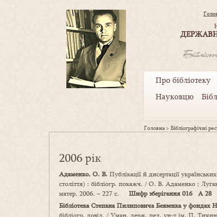
Голо
ДЕРЖАВН
Про бібліотеку
Науковцю
Біб
Головна
>
Бібліографічні ре
2006 рік
Адаменко, О. В.
Публікації й дисертації українськи
століття) : бібліогр. покажч. / О. В. Адаменко ; Луг
матер, 2006. – 227 с.
Шифр зберігання 016 А 28
Бібліотека Степана Пилиповича Бевзенка у фондах Н
бібліогр. довід. / Уман. держ. пед. ун-т ім. П. Тич