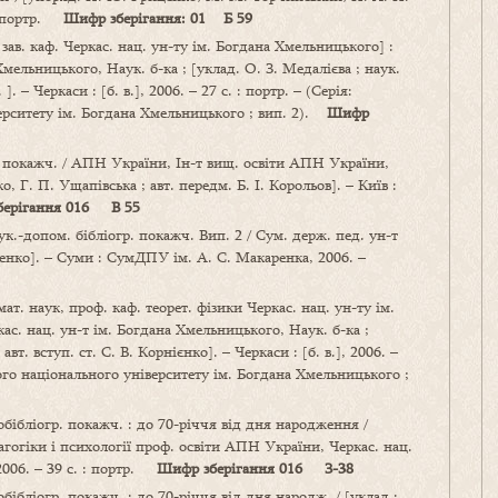
к. портр.
Шифр зберігання: 01 Б 59
 зав. каф. Черкас. нац. ун-ту ім. Богдана Хмельницького] :
Хмельницького, Наук. б-ка ; [уклад. О. З. Медалієва ; наук.
. – Черкаси : [б. в.], 2006. – 27 с. : портр. – (Серія:
верситету ім. Богдана Хмельницького ; вип. 2).
Шифр
. покажч. / АПН України, Ін-т вищ. освіти АПН України,
о, Г. П. Ущапівська ; авт. передм. Б. І. Корольов]. – Київ :
берігання 016 В 55
аук.-допом. бібліогр. покажч. Вип. 2 / Сум. держ. пед. ун-т
осенко]. – Суми : СумДПУ ім. А. С. Макаренка, 2006. –
мат. наук, проф. каф. теорет. фізики Черкас. нац. ун-ту ім.
ас. нац. ун-т ім. Богдана Хмельницького, Наук. б-ка ;
авт. вступ. ст. С. В. Корнієнко]. – Черкаси : [б. в.], 2006. –
кого національного університету ім. Богдана Хмельницького ;
обібліогр. покажч. : до 70-річчя від дня народження /
дагогіки і психології проф. освіти АПН України, Черкас. нац.
 2006. – 39 с. : портр.
Шифр зберігання 016 З-38
обібліогр. покажч. : до 70-річчя від дня народж. / [уклад.: