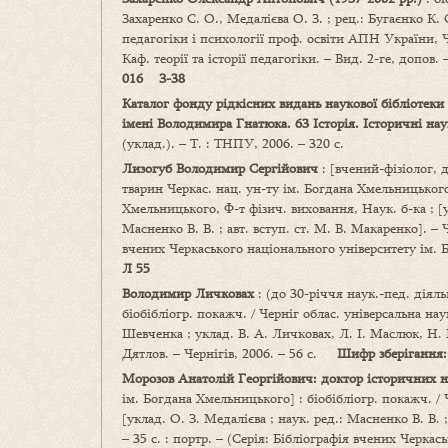
Захаренко С. О., Медалієва О. З. ; рец.: Бугаєнко К. 
педагогіки і психології проф. освіти АПН України, Ч
Каф. теорії та історії педагогіки. – Вид. 2-ге, допов. –
016 З-38
Каталог фонду рідкісних видань наукової бібліотеки
імені Володимира Гнатюка. 63 Історія. Історичні нау
(уклад.). – Т. : ТНПУ, 2006. – 320 с.
Лизогуб Володимир Сергійович
: [вчений-фізіолог, д
тварин Черкас. нац. ун-ту ім. Богдана Хмельницького]
Хмельницького, Ф-т фізич. виховання, Наук. б-ка ; [у
Масненко В. В. ; авт. вступ. ст. М. В. Макаренко]. – Че
вчених Черкаського національного університету ім
Л 55
Володимир Личковах
: (до 30-річчя наук.-пед. діяль
біобібліогр. покажч. / Черніг облас. універсальна наук
Шевченка ; уклад. В. А. Личковах, Л. І. Маслюк, Н. В
Дятлов. – Чернігів, 2006. – 56 с.
Шифр зберігання
Морозов Анатолій Георгійович:
доктор історичних н
ім. Богдана Хмельницького] : біобібліогр. покажч. / 
[уклад. О. З. Медалієва ; наук. ред.: Масненко В. В. ;
– 35 с. : портр. – (Серія: Бібліографія вчених Черк