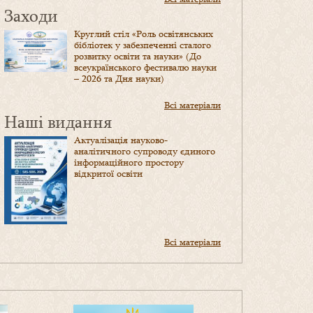
Заходи
Круглий стіл «Роль освітянських
бібліотек у забезпеченні сталого
розвитку освіти та науки» (До
всеукраїнського фестивалю науки
– 2026 та Дня науки)
Всі матеріали
Наші видання
Актуалізація науково-
аналітичного супроводу єдиного
інформаційного простору
відкритої освіти
Всі матеріали