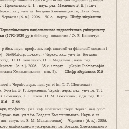
С., Прокопенко Л. І. ; наук. ред. Масненко В. В.] ; Ін-т
еркас. нац. ун-т ім. Богдана Хмельницького, Наук. б-ка,
 Черкаси : [б. в.], 2006. – 50 с. : портр.
Шифр зберігання
 Тернопільського національного педагогічного університету
ки (1792-1939 рр.)
: бібліогр. покажчик / О. Б. Конончук
-р біол. наук, проф., зав. каф. анатомії та фізіології людини і
 : біобібліогр. покажч. / Черкас. нац. ун-т ім. Богдана
клад.: С. О. Коваленко, О. З. Медалієва ; наук. ред.:
ркаси : [б. в.], 2006. – 35 с. : портр. – (Серія: Бібліографія
. Богдана Хмельницького ; вип. 5).
Шифр зберігання 016
ності в Черніг. держ. пед. ун-ті ім. Т. Г. Шевченка) :
. б-ка ім. В. Г. Короленка, Черніг. держ. пед. ун-т ім. Т. Г.
. Романчук, Т. І. Тітова, О. М. Тютюнник ; відп. ред. В. О.
: 016 Л 66
аук, професор
: [зав. каф. новітньої історії Черкас. нац. ун-т
Черкас. нац. ун-т ім. Богдана Хмельницького, Наук. б-ка ;
 авт. вступ. ст. В. М. Мельниченко]. – Черкаси : [б. в.], 2006.
аського національного університету ім. Богдана Хмельницького