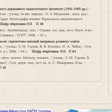
кого державного педагогічного інституту (1941
-1965 рр.)
/
ка ; [уклад. та авт. передм.: О. З. Медалієва ; наук. ред.:
– (Серія: Бібліографія вчених Черкаського національного
Шифр зберігання 013 П 4
8
г.)
: биобиблиогр. указ. / Славян. гос. пед. ун-т, Науч. б-ка ;
 Славянск : СГПУ, 2006. – 25 с.
колі: стратегічно-якісний напрямок розвитку освіти
. / [уклад.: З. М. Горова, В. В. Косенко, Н. А. Чайка] ; Сум.
б. в.], 2006. – 94 с.
Шифр зберігання: 016 П 84
: наук.-допом. бібліогр. покажч. / [уклад.: З. М. Горова, В.
єнко] ; Сум. держ. пед. ун-т ім. А. С. Макаренка, Б-ка. –
У 45