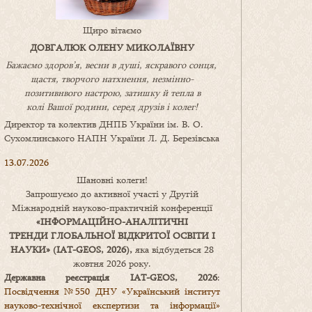
Щиро вітаємо
ДОВГАЛЮК ОЛЕНУ МИКОЛАЇВНУ
Бажаємо здоров’я, весни в душі, яскравого сонця,
щастя, творчого натхнення, незмінно-
позитивнвого настрою, затишку
й
тепла в
колі
В
ашої
родини
,
серед друзів і колег!
Директор та колектив ДНПБ України ім. В. О.
Сухомлинського НАПН України Л. Д. Березівська
13.07.2026
Шановні колеги!
Запрошуємо до активної участі у Другій
Міжнародній науково-практичній конференції
«
ІНФОРМАЦІЙНО-АНАЛІТИЧНІ
ТРЕНДИ
ГЛОБАЛЬНОЇ ВІДКРИТОЇ ОСВІТИ І
НАУКИ
» (IAT-GEOS, 2026),
яка відбудеться 28
жовтня 2026 року.
Державна реєстрація IAT-GEOS, 2026
:
Посвідчення №550 ДНУ «Український інститут
науково-технічної експертизи та інформації»