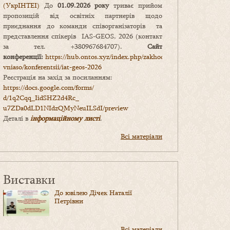
(УкрІНТЕІ)
До
01.09.2026 року
триває прийом
пропозицій від освітніх партнерів щодо
приєднання до команди співорганізаторів та
представлення спікерів IAS-GEOS, 2026 (контакт
за тел. +380967684707).
Сайт
конференції:
https://hub.ontos.xyz/index.php/zakhody-
vniaso/konferentsii/iat-geos-2026
Реєстрація на захід за посиланням:
https://docs.google.com/forms/
d/1q2Cqq_IidSHZ2d4Rc_
u7ZDa0dLD1NIdzQMyNeuILSdI/
preview
Деталі в
інформаційному листі
.
Всі матеріали
Виставки
До ювілею Дічек Наталії
Петрівни
Всі матеріали