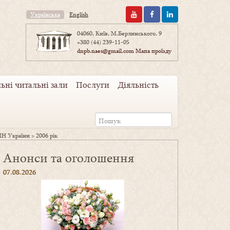
Українська
English
04060, Київ, М.Берлинського, 9
+380 (44) 239-11-05
dnpb.naes@gmail.com
Мапа проїзду
ьні читальні зали
Послуги
Діяльність
АПН України
>
2006 рік
Анонси та оголошення
07.08.2026