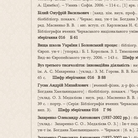
А. Цимбал]. – Умань : Софія, 2006. – 114 с., [1] ар
Білий Онуфрій Васильович
: [канд. хім. наук, проф.,
біобібліогр. покажч. / Черкас. нац. ун-т ім. Богдана 
ред. Масненко В. В. ; авт. вступ. ст. Карловська Н. Є. ]
Бібліографія вчених Черкаського національного уні
зберігання 016 Б 61
Вища школа України і Болонський процес
: бібліогр
Європ. ун-т ; [упоряд.: Б. І. Корольов, З. І. Тимошенк
Вид-во Європейського ун-ту, 2006. – 143 с.
Шифр з
Вуз третього тисячоліття: інноваційна діяльність
: н
ім. А. С. Макаренка ; [уклад.: З. М. Горова, В. В. К
65 с.
Шифр зберігання: 016 В 88
Гусак Андрій Михайлович
: [вчений-фізик, д-р фіз.-
Богдана Хмельницького] : біобібліогр. покажч. / Черк
[уклад. О. З. Медалієва ; наук. ред.: Масненко В. В. ; 
39 с. : портр. – (Серія: Бібліографія вчених Черкась
вип. 3).
Шифр зберігання 016 Г 96
Захаренко Олександр Антонович (1937-2002 рр.)
: бі
[уклад.: Захаренко С. О., Медалієва О. З.] ; Ін-т пе
ун-т ім. Богдана Хмельницького. – Черкаси : [б. в.],
Захаренко Олександр Антонович (1937-2002 рр.)
: бі