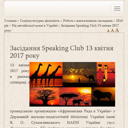
Toggle
naviga
Головна
>
Соціокультурна діяльність
>
Робота з навчальними закладами
>
2016
рік – Рік англійської мови в Україні
>
Засідання Speaking Club 13 квітня 2017
A
A
року
A
Засідання Speaking Club 13 квітня
2017 року
13 квітня
2017 року
в рамках
співпраці з
громадською організацією «Африканська Рада в Україні» у
Державній науково-педагогічній бібліотеці України імені
В. О. Сухомлинського НАПН України (
вул.