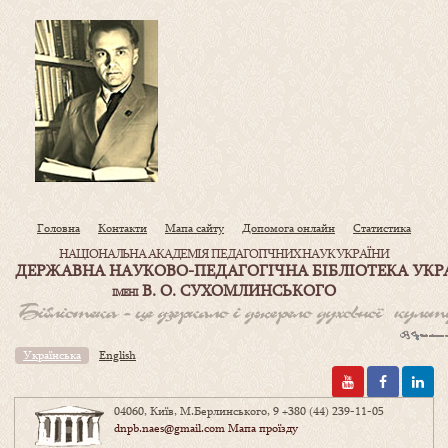
Головна
Контакти
Мапа сайту
Допомога онлайн
Статистика
НАЦІОНАЛЬНА АКАДЕМІЯ ПЕДАГОГІЧНИХ НАУК УКРАЇНИ
ДЕРЖАВНА НАУКОВО-ПЕДАГОГІЧНА БІБЛІОТЕКА УКР
В. О. СУХОМЛИНСЬКОГО
ІМЕНІ
Українська
English
04060, Київ, М.Берлинського, 9
+380 (44) 239-11-05
dnpb.naes@gmail.com
Мапа проїзду