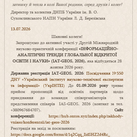
затишку
й
тепла в колі
В
ашої
родини
,
серед друзів і колег!
Директор та колектив ДНПБ України ім. В. О.
Сухомлинського НАПН України Л. Д. Березівська
13.07.2026
Шановні колеги!
Запрошуємо до активної участі у Другій Міжнародній
науково-практичній конференції
«
ІНФОРМАЦІЙНО-
АНАЛІТИЧНІ ТРЕНДИ
ГЛОБАЛЬНОЇ ВІДКРИТОЇ
ОСВІТИ І НАУКИ
» (IAT-GEOS, 2026),
яка відбудеться 28
жовтня 2026 року.
Державна реєстрація IAT-GEOS, 2026
:
Посвідчення №550
ДНУ «Український інститут науково-технічної експертизи
та інформації» (УкрІНТЕІ)
До
01.09.2026 року
триває
прийом пропозицій від освітніх партнерів щодо
приєднання до команди співорганізаторів та
представлення спікерів IAS-GEOS, 2026 (контакт за тел.
+380967684707).
Сайт
конференції:
https://hub.ontos.xyz/index.php/zakhody-
vniaso/konferentsii/iat-geos-2026
Реєстрація на захід за посиланням:
https://docs.google.com/forms/
d/1q2Cqq_IidSHZ2d4Rc_