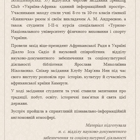
Володимирська, 57)
відбулося чергове засідання Speaking
Club «Україна-Африка: єдиний інформаційний простір».
Учасниками заходу стали учні 8-го та 10-го класів гімназії
«Кияночка» разом зі своїм викладачем А. М. Андреєвою, а
також студенти І-ІІ-х курсів спеціальності «Туризм»
Національного університету фізичного виховання і спорту
України.
Провели захід віце-президент Африканської Ради в Україні
Діалло Ісса Садіо й науковий співробітник відділу
науково-документного забезпечення та соціокультурної
діяльності бібліотеки Ярослава Миколаївна
Ніколаєнко. Спікер засідання Клубу Мар’яна Нен під час
свого виступу розповіла про історію, культуру й сучасність
африканської країни Камерун.
У ході засідання студенти та учні ставили запитання про
традиції, побут, освіту, історичні пам’ятки й свята цієї
держави.
Зустріч пройшла в сприятливій пізнавально-інформаційній
англомовній атмосфері.
Матеріал підготувала
н. с. відділу науково-документного
забезпечення та соціокультурної діяльності