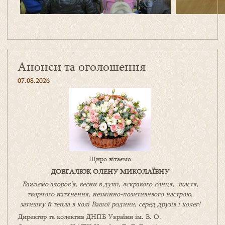
Анонси та оголошення
07.08.2026
Щиро вітаємо
ДОВГАЛЮК ОЛЕНУ МИКОЛАЇВНУ
Бажаємо здоров’я, весни в душі, яскравого сонця, щастя,
творчого натхнення, незмінно-позитивнвого настрою,
затишку
й
тепла в колі
В
ашої
родини
,
серед друзів і колег!
Директор та колектив ДНПБ України ім. В. О.