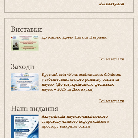
Всі матеріали
Виставки
До ювілею Дічек Наталії Петрівни
Всі матеріали
Заходи
Круглий стіл «Роль освітянських бібліотек
у забезпеченні сталого розвитку освіти та
науки» (До всеукраїнського фестивалю
науки – 2026 та Дня науки)
Всі матеріали
Наші видання
Актуалізація науково-аналітичного
супроводу єдиного інформаційного
простору відкритої освіти