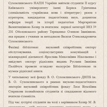
Сухомлинського НАПН України завітали студенти ІІ курсу
Київського університету імені Бориса Грінченка
(спеціальність «українська мова і література») разом з
куратором, кандидатом педагогічних наук, доцентом
кафедри теорії та історії педагогіки Маргаритою
Валентинівною Козир та вчителем першої категорії ЗНЗ №
231 Оболонського району Терещенко Оленою Іванівною,
яка працює з учнями за методикою Василя Олександровича
Сухомлинського.
Фахівці бібліотеки: науковий співробітник сектору
обслуговування, соціокультурних комунікацій і
міжнародної діяльності Ярослава Миколаївна Ніколаєнко і
завідувач сектору рідкісних видань Руслана Іванівна
Палійчук провели оглядову екскурсію Бібліотекою та
музеєм рідкісної книги.
У читальному залі фонду В. О. Сухомлинського ДНПБ ім.
В. О. Сухомлинського в рамках науково-педагогічного
лекторію науковий співробітник фонду Леся Віталіївна
Старикова познайомила студентів зі спадщиною відомого
вчителя-гуманіста.
Під час зустрічі студенти на чолі з керівником Козир М .В.
анонсували свій проект, основним завданням якого є