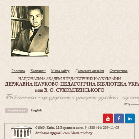
Головна
Контакти
Мапа сайту
Допомога онлайн
Статистика
НАЦІОНАЛЬНА АКАДЕМІЯ ПЕДАГОГІЧНИХ НАУК УКРАЇНИ
ДЕРЖАВНА НАУКОВО-ПЕДАГОГІЧНА БІБЛІОТЕКА УКР
В. О. СУХОМЛИНСЬКОГО
ІМЕНІ
Українська
English
04060, Київ, М.Берлинського, 9
+380 (44) 239-11-05
dnpb.naes@gmail.com
Мапа проїзду