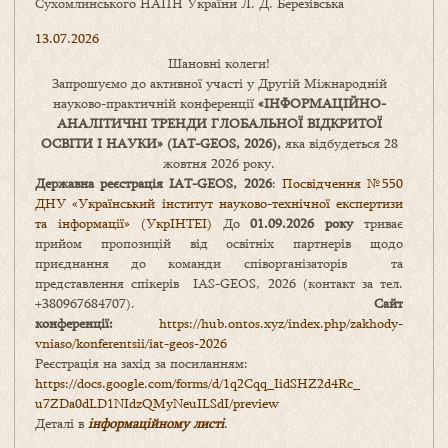
Сухомлинського НАПН України Л. Д. Березівська
13.07.2026
Шановні колеги!
Запрошуємо до активної участі у Другій Міжнародній
науково-практичній конференції
«
ІНФОРМАЦІЙНО-
АНАЛІТИЧНІ ТРЕНДИ
ГЛОБАЛЬНОЇ ВІДКРИТОЇ
ОСВІТИ І НАУКИ
» (IAT-GEOS, 2026),
яка відбудеться 28
жовтня 2026 року.
Державна реєстрація IAT-GEOS, 2026
:
Посвідчення №550
ДНУ «Український інститут науково-технічної експертизи
та інформації» (УкрІНТЕІ)
До
01.09.2026 року
триває
прийом пропозицій від освітніх партнерів щодо
приєднання до команди співорганізаторів та
представлення спікерів IAS-GEOS, 2026 (контакт за тел.
+380967684707).
Сайт
конференції:
https://hub.ontos.xyz/index.php/zakhody-
vniaso/konferentsii/iat-geos-2026
Реєстрація на захід за посиланням:
https://docs.google.com/forms/
d/1q2Cqq_IidSHZ2d4Rc_
u7ZDa0dLD1NIdzQMyNeuILSdI/
preview
Деталі в
інформаційному листі
.