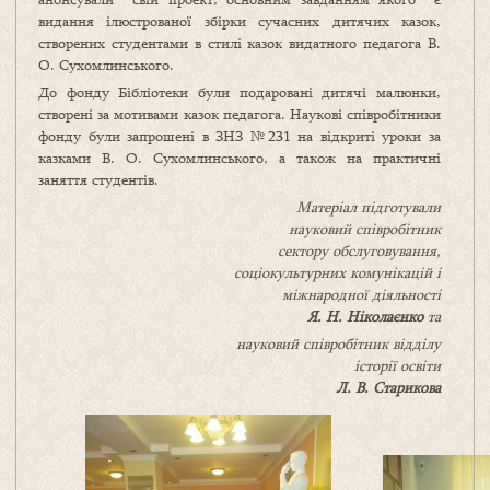
видання ілюстрованої збірки сучасних дитячих казок,
створених студентами в стилі казок видатного педагога В.
О. Сухомлинського.
До фонду Бібліотеки були подаровані дитячі малюнки,
створені за мотивами казок педагога. Наукові співробітники
фонду були запрошені в ЗНЗ №231 на відкриті уроки за
казками В. О. Сухомлинського, а також на практичні
заняття студентів.
Матеріал підготували
науковий співробітник
сектору обслуговування,
соціокультурних комунікацій і
міжнародної діяльності
Я. Н. Ніколаєнко
та
науковий співробітник відділу
історії освіти
Л. В. Старикова