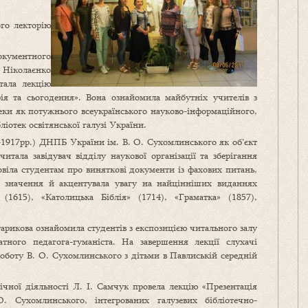
ого лекторію
окументного
 Ніколаєнко
тала лекцію
я та сьогодення». Вона ознайомила майбутніх учителів з
теки як потужнього всеукраїнського науково-інформаційного,
іотек освітянської галузі України.
-1917рр.) ДНПБ України ім. В. О. Сухомлинського як об’єкт
тала завідувач відділу наукової організації та зберігання
овіла студентам про виняткові документи із фахових питань,
е значення й акцентувала увагу на найцінніших виданнях
1615), «Католицька Біблія» (1714), «Граматка» (1857),
Старикова ознайомила студентів з експозицією читального залу
ного педагога-гуманіста. На завершення лекції слухачі
оботу В. О. Сухомлинського з дітьми в Павлиській середній
фічної діяльності Л. І. Самчук провела лекцію «Презентація
 Сухомлинського, інтегрованих галузевих бібліотечно-