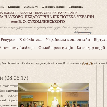
вна
Контакти
Мапа сайту
Допомога онлайн
Статистика
НАЦІОНАЛЬНА АКАДЕМІЯ ПЕДАГОГІЧНИХ НАУК УКРАЇНИ
А НАУКОВО-ПЕДАГОГІЧНА БІБЛІОТЕКА УКРАЇНИ
В. О. СУХОМЛИНСЬКОГО
ІМЕНІ
Ресурси
Е-бібліотека
Українська мова онлайн
Віртуал
ліотечному фахівцю
Онлайн реєстрація
Календар подій
A
A
ійна діяльність
>
Освітньо-інформаційний лекторій
>
Науково-педагогічний лекторій
A
 (08.06.17)
ї бібліотеки
ни завітали
ова освіта»
імені Бориса
едагогічних