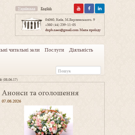
Українська
English
04060, Київ, М.Берлинського, 9
+380 (44) 239-11-05
dnpb.naes@gmail.com
Мапа проїзду
ьні читальні зали
Послуги
Діяльність
 (08.06.17)
Анонси та оголошення
07.08.2026