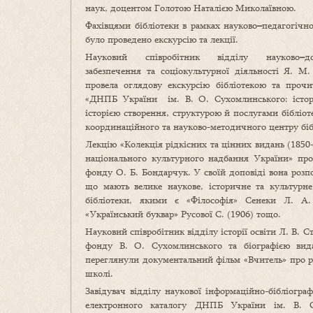
наук, доцентом Голотою Наталією Миколаївною.
Фахівцями бібліотеки в рамках науково
–
педагогічн
було проведено екскурсію та лекції.
Науковий співробітник відділу науково
–
д
забезпечення та соціокультурної діяльності Я. М.
провела оглядову екскурсію бібліотекою та прочи
«ДНПБ України ім. В. О. Сухомлинського: історі
історією створення, структурою й послугами бібліо
координаційного та науково-методичного центру бібл
Лекцію «Колекція рідкісних та цінних видань (1850
національного культурного надбання України» прочи
фонду О. Б. Бондарчук. У своїй доповіді вона розп
що мають велике наукове, історичне та культурн
бібліотеки, якими є «Філософія» Сенеки Л. А. (
«Український буквар» Русової С. (1906) тощо.
Науковий співробітник відділу історії освіти Л. В. 
фонду В. О. Сухомлинського та біографією видат
переглянули документальний фільм «Вчитель» про р
школі.
Завідувач відділу наукової інформаційно-бібліогра
електронного каталогу ДНПБ України ім. В. О.