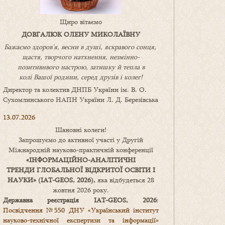
Щиро вітаємо
ДОВГАЛЮК ОЛЕНУ МИКОЛАЇВНУ
Бажаємо здоров’я, весни в душі, яскравого сонця,
щастя, творчого натхнення, незмінно-
позитивнвого настрою, затишку
й
тепла в
колі
В
ашої
родини
,
серед друзів і колег!
Директор та колектив ДНПБ України ім. В. О.
Сухомлинського НАПН України Л. Д. Березівська
13.07.2026
Шановні колеги!
Запрошуємо до активної участі у Другій
Міжнародній науково-практичній конференції
«
ІНФОРМАЦІЙНО-АНАЛІТИЧНІ
ТРЕНДИ
ГЛОБАЛЬНОЇ ВІДКРИТОЇ ОСВІТИ І
НАУКИ
» (IAT-GEOS, 2026),
яка відбудеться 28
жовтня 2026 року.
Державна реєстрація IAT-GEOS, 2026
:
Посвідчення №550 ДНУ «Український інститут
науково-технічної експертизи та інформації»