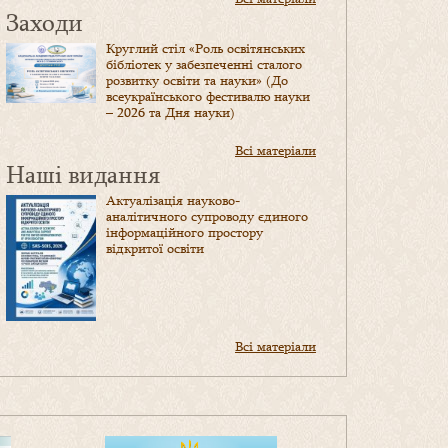
Заходи
Круглий стіл «Роль освітянських
бібліотек у забезпеченні сталого
розвитку освіти та науки» (До
всеукраїнського фестивалю науки
– 2026 та Дня науки)
Всі матеріали
Наші видання
Актуалізація науково-
аналітичного супроводу єдиного
інформаційного простору
відкритої освіти
Всі матеріали