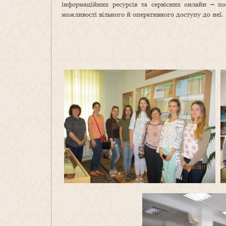
інформаційних ресурсів та сервісних онлайн
–
пос
можливості вільного й оперативного доступу до неї.