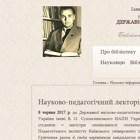
Голо
ДЕРЖАВН
Про бібліотеку
Науковцю
Біб
Головна
>
Науково-інформац
Науково-педагогічний лекторій
8 червня 2017 р.
до Державної науково-педагогічно
України імені В. О. Сухомлинського НАПН Украї
студенти
–
магістри спеціальності «початк
Педагогічного інституту Київського університету 
Грінченка разом зі своїм керівником кандидатом п