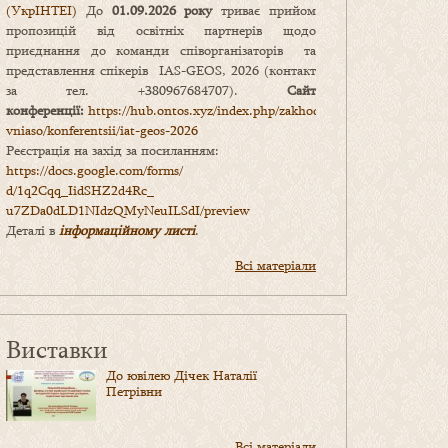
(УкрІНТЕІ)
До
01.09.2026 року
триває прийом
пропозицій від освітніх партнерів щодо
приєднання до команди співорганізаторів та
представлення спікерів IAS-GEOS, 2026 (контакт
за тел. +380967684707).
Сайт
конференції:
https://hub.ontos.xyz/index.php/zakhody-
vniaso/konferentsii/iat-geos-2026
Реєстрація на захід за посиланням:
https://docs.google.com/forms/
d/1q2Cqq_IidSHZ2d4Rc_
u7ZDa0dLD1NIdzQMyNeuILSdI/
preview
Деталі в
інформаційному листі
.
Всі матеріали
Виставки
До ювілею Дічек Наталії
Петрівни
Всі матеріали