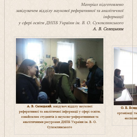
Матеріал підготовлено
завідувачем відділу наукової реферативної та аналітичної
інформації
у сфері освіти ДНПБ України ім. В. О. Сухомлинського
А. В. Селецьким
А. В. Селецький
, завідувач відділу наукової
О. Б. Бон
реферативної та аналітичної інформації у сфері освіти,
організації т
ознайомлює студентів із науково-реферативними та
експози
аналітичними ресурсами ДНПБ України ім. В. О.
Сухомлинського