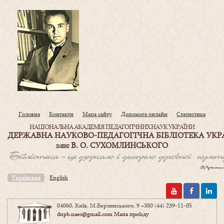
Головна
Контакти
Мапа сайту
Допомога онлайн
Статистика
НАЦІОНАЛЬНА АКАДЕМІЯ ПЕДАГОГІЧНИХ НАУК УКРАЇНИ
ДЕРЖАВНА НАУКОВО-ПЕДАГОГІЧНА БІБЛІОТЕКА УКР
В. О. СУХОМЛИНСЬКОГО
ІМЕНІ
Українська
English
04060, Київ, М.Берлинського, 9
+380 (44) 239-11-05
dnpb.naes@gmail.com
Мапа проїзду