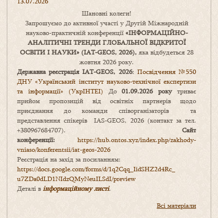
13.07.2026
Шановні колеги!
Запрошуємо до активної участі у Другій Міжнародній
науково-практичній конференції
«
ІНФОРМАЦІЙНО-
АНАЛІТИЧНІ ТРЕНДИ
ГЛОБАЛЬНОЇ ВІДКРИТОЇ
ОСВІТИ І НАУКИ
» (IAT-GEOS, 2026),
яка відбудеться 28
жовтня 2026 року.
Державна реєстрація IAT-GEOS, 2026
:
Посвідчення №550
ДНУ «Український інститут науково-технічної експертизи
та інформації» (УкрІНТЕІ)
До
01.09.2026 року
триває
прийом пропозицій від освітніх партнерів щодо
приєднання до команди співорганізаторів та
представлення спікерів IAS-GEOS, 2026 (контакт за тел.
+380967684707).
Сайт
конференції:
https://hub.ontos.xyz/index.php/zakhody-
vniaso/konferentsii/iat-geos-2026
Реєстрація на захід за посиланням:
https://docs.google.com/forms/
d/1q2Cqq_IidSHZ2d4Rc_
u7ZDa0dLD1NIdzQMyNeuILSdI/
preview
Деталі в
інформаційному листі
.
Всі матеріали