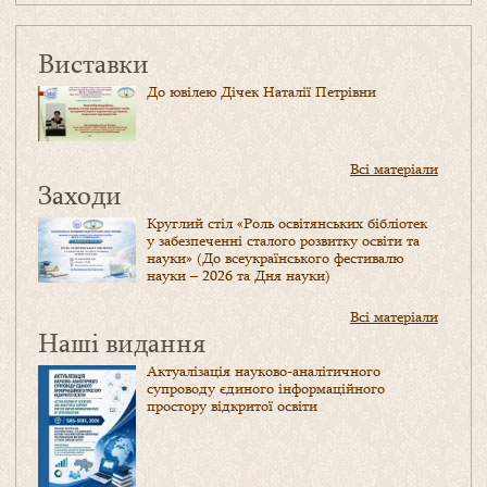
Виставки
До ювілею Дічек Наталії Петрівни
Всі матеріали
Заходи
Круглий стіл «Роль освітянських бібліотек
у забезпеченні сталого розвитку освіти та
науки» (До всеукраїнського фестивалю
науки – 2026 та Дня науки)
Всі матеріали
Наші видання
Актуалізація науково-аналітичного
супроводу єдиного інформаційного
простору відкритої освіти