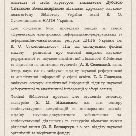
мистецтв зі своїм куратором, викладачем
Дубовою
Світланою Володимирівною
відвідали Державну науково-
педагогічну бібліотеку України імені В. О.
Сухомлинського НАПН України.
Для студентів було проведено лекцію за темою
«Презентація електронних інформаційно-реферативних та
інформаційно-аналітичних ресурсів ДНПБ України ім.
В. О. Сухомлинського». Під час спілкування фахівці
відділу розповіли про основні напрями науково-
реферативної та науково-аналітичної діяльності бібліотеки
та відповіли на запитання студентів (
А. В. Селецький
, канд.
істор. наук, с.н.с., завідувач відділу наукової реферативної
та аналітичної інформації у сфері освіти,
Т. І. Годецька
,
завідувач сектору аналітичної інформації відділу наукової
реферативної та аналітичної інформації у сфері освіти).
Фахівці бібліотеки провели для студентів оглядову
екскурсію (
Я.
М. Ніколаєнко
, в.о. н.с. сектору
соціокультурних комунікацій та міжнародних зв’язків
відділу науково-документного забезпечення та
соціокультурної діяльності) та екскурсію кімнатою-музеєм
рідкісної книги
(О. Б. Бондарчук
, в.о. зав. відділу наукової
організації та зберігання фонду).