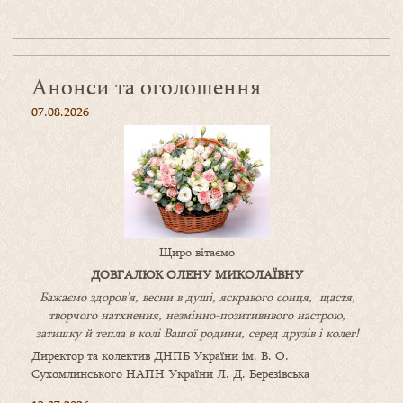
Анонси та оголошення
07.08.2026
Щиро вітаємо
ДОВГАЛЮК ОЛЕНУ МИКОЛАЇВНУ
Бажаємо здоров’я, весни в душі, яскравого сонця, щастя,
творчого натхнення, незмінно-позитивнвого настрою,
затишку
й
тепла в колі
В
ашої
родини
,
серед друзів і колег!
Директор та колектив ДНПБ України ім. В. О.
Сухомлинського НАПН України Л. Д. Березівська